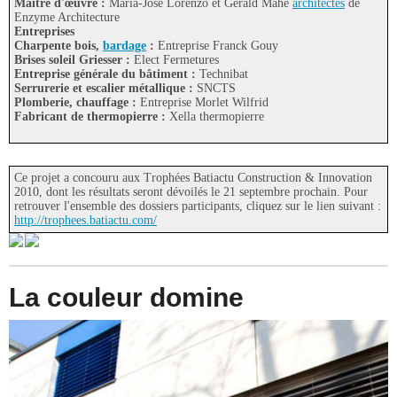
Maître d'œuvre :
Maria-José Lorenzo et Gérald Mahé
architectes
de
Enzyme Architecture
Entreprises
Charpente bois,
bardage
:
Entreprise Franck Gouy
Brises soleil Griesser :
Elect Fermetures
Entreprise générale du bâtiment :
Technibat
Serrurerie et escalier métallique :
SNCTS
Plomberie, chauffage :
Entreprise Morlet Wilfrid
Fabricant de thermopierre :
Xella thermopierre
Ce projet a concouru aux Trophées Batiactu Construction & Innovation
2010, dont les résultats seront dévoilés le 21 septembre prochain. Pour
retrouver l'ensemble des dossiers participants, cliquez sur le lien suivant :
http://trophees.batiactu.com/
La couleur domine