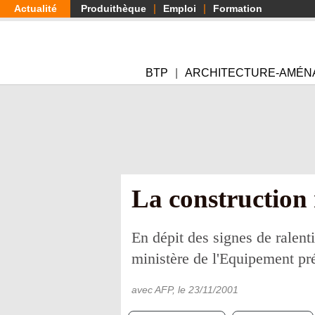
Aller
Actualité
Produithèque
Emploi
Formation
au
contenu
principal
BTP
ARCHITECTURE-AMÉN
La construction
En dépit des signes de ralent
ministère de l'Equipement p
avec AFP
, le
23/11/2001