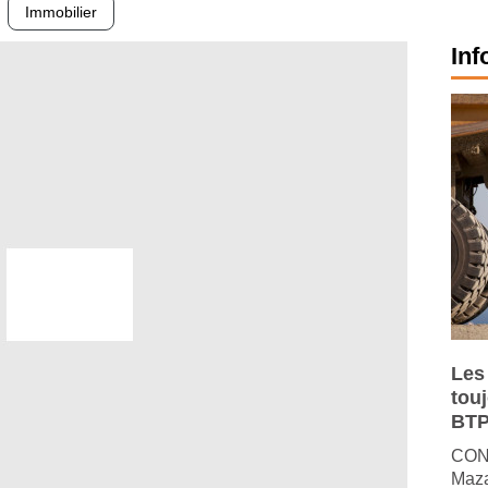
Immobilier
Inf
Les
tou
BTP
CONJ
Maza