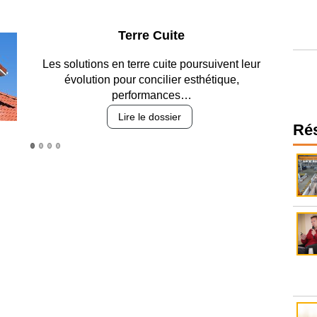
Parking et garages
Entre circulation, sécurisation des accès, durabilité
des revêtements et intégration…
Lire le dossier
Ré