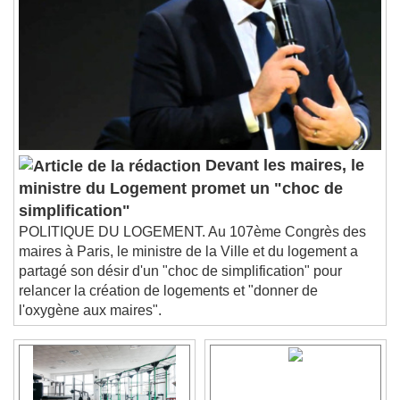
Descriptions
descriptions off
, selected
Subtitles
subtitles settings
, opens subtitles
settings dialog
subtitles off
, selected
Audio Track
Devant les maires, le
Picture-in-Picture
Fullscreen
ministre du Logement promet un "choc de
This is a modal window.
simplification"
Beginning of dialog window. Escape will cancel
POLITIQUE DU LOGEMENT. Au 107ème Congrès des
and close the window.
maires à Paris, le ministre de la Ville et du logement a
Text
partagé son désir d'un "choc de simplification" pour
relancer la création de logements et "donner de
Color
Opacity
l'oxygène aux maires".
Text Background
Color
Opacity