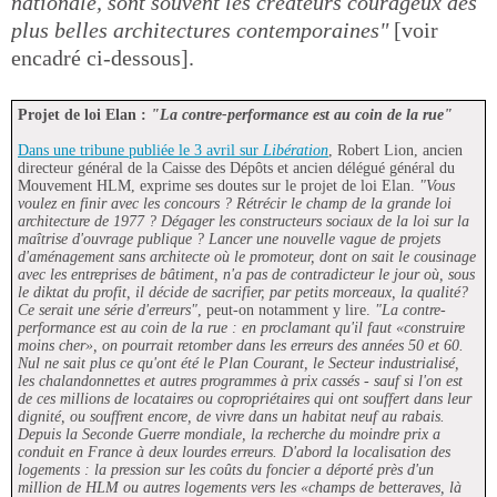
nationale, sont souvent les créateurs courageux des
plus belles architectures contemporaines"
[voir
encadré ci-dessous].
Projet de loi Elan :
"La contre-performance est au coin de la rue"
Dans une tribune publiée le 3 avril sur
Libération
, Robert Lion, ancien
directeur général de la Caisse des Dépôts et ancien délégué général du
Mouvement HLM, exprime ses doutes sur le projet de loi Elan.
"Vous
voulez en finir avec les concours ? Rétrécir le champ de la grande loi
architecture de 1977 ? Dégager les constructeurs sociaux de la loi sur la
maîtrise d'ouvrage publique ? Lancer une nouvelle vague de projets
d'aménagement sans architecte où le promoteur, dont on sait le cousinage
avec les entreprises de bâtiment, n'a pas de contradicteur le jour où, sous
le diktat du profit, il décide de sacrifier, par petits morceaux, la qualité?
Ce serait une série d'erreurs"
, peut-on notamment y lire.
"La contre-
performance est au coin de la rue : en proclamant qu'il faut «construire
moins cher», on pourrait retomber dans les erreurs des années 50 et 60.
Nul ne sait plus ce qu'ont été le Plan Courant, le Secteur industrialisé,
les chalandonnettes et autres programmes à prix cassés - sauf si l'on est
de ces millions de locataires ou copropriétaires qui ont souffert dans leur
dignité, ou souffrent encore, de vivre dans un habitat neuf au rabais.
Depuis la Seconde Guerre mondiale, la recherche du moindre prix a
conduit en France à deux lourdes erreurs. D'abord la localisation des
logements : la pression sur les coûts du foncier a déporté près d'un
million de HLM ou autres logements vers les «champs de betteraves, là