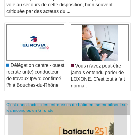
location depuis le 1er janvier 2025, Philippe Pelletier
vole au secours de cette disposition, bien souvent
critiquée par des acteurs du ...
Délégation centre - ouest
Vous n'avez peut-être
recrute un(e) conducteur
jamais entendu parler de
de travaux tp/vrd confirmé
LOXONE. C'est tout à fait
f/h à Bouches-du-Rhône
normal.
C'est dans l'actu : des entreprises de bâtiment se mobilisent sur
les incendies en Gironde