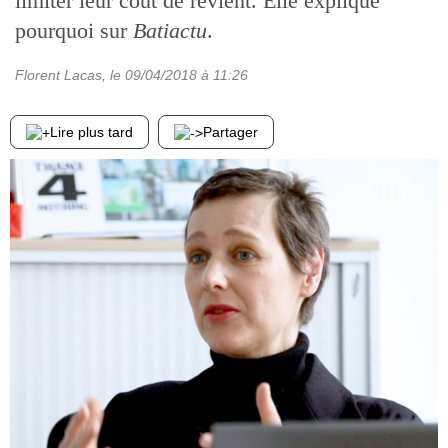
limiter leur coût de revient. Elle explique
pourquoi sur
Batiactu
.
Florent Lacas
, le
09/04/2018
à 11:26
Lire plus tard
Partager