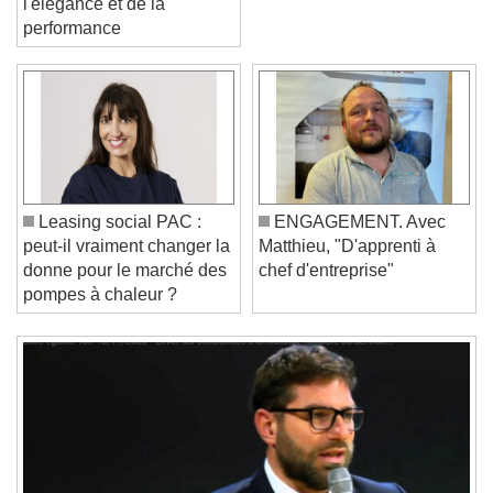
l'élégance et de la
performance
Video Player is loading.
Play Video
Play
Skip Backward
Skip Forward
Unmute
Current Time
0:00
Leasing social PAC :
ENGAGEMENT. Avec
/
peut-il vraiment changer la
Matthieu, "D'apprenti à
Duration
-:-
donne pour le marché des
chef d'entreprise"
Loaded
:
0%
Stream Type
LIVE
pompes à chaleur ?
Seek to live, currently behind live
LIVE
Remaining Time
-
0:00
1x
Playback Rate
Chapters
Chapters