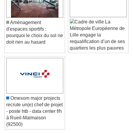
Caption Area Background
Color
Opacity
Font Size
La
Aménagement
Métropole Européenne de
d'espaces sportifs :
Lille engage la
pourquoi le choix du sol ne
Text Edge Style
requalification d’un de ses
doit rien au hasard
quartiers les plus pauvres
Font Family
Reset
Done
Close Modal Dialog
End of dialog window.
Omexom major projects
recrute un(e) chef de projet
- poste htb - data center f/h
à Rueil-Malmaison
(92500)