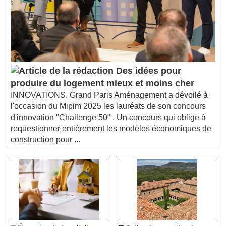
Descriptions
descriptions off
, selected
Subtitles
subtitles settings
, opens subtitles
settings dialog
subtitles off
, selected
Audio Track
Des idées pour
produire du logement mieux et moins cher
Picture-in-Picture
Fullscreen
INNOVATIONS. Grand Paris Aménagement a dévoilé à
This is a modal window.
l'occasion du Mipim 2025 les lauréats de son concours
Beginning of dialog window. Escape will cancel
d'innovation "Challenge 50" . Un concours qui oblige à
and close the window.
requestionner entièrement les modèles économiques de
Text
construction pour ...
Color
Opacity
Text Background
Color
Opacity
Caption Area Background