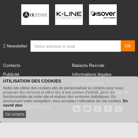
Newsletter
Contacts
Batiactu Recrute
Publicité
Informations légales
UTILISATION DES COOKIES
Abonnement Batiactu
Site annonceurs
Notre site utilise des cookies afin de personnaliser le contenu pour vous
proposer des services et offres liés à vos centres d'intérêt, gérer les
Voir les contenus+ de Batiactu
Politique de confidentialité et
fonctionnalités de notre site et réaliser des analyses statistiques. En
poursuivant votre navigation, vous acceptez l’utilisation de ces cookies.
En
cookies
savoir plus
© 2026 Batiactu Groupe
J'ai compris