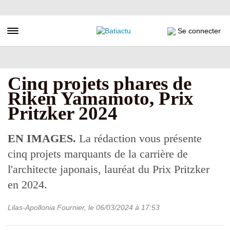
Aller
au
contenu
Toggle navigation
Se connecter
principal
Cinq projets phares de
Riken Yamamoto, Prix
Pritzker 2024
EN IMAGES.
La rédaction vous présente
cinq projets marquants de la carrière de
l'architecte japonais, lauréat du Prix Pritzker
en 2024.
Lilas-Apollonia Fournier
, le
06/03/2024
à 17:53