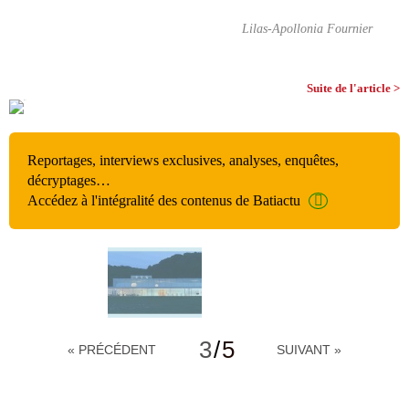
Lilas-Apollonia Fournier
Suite de l'article >
Reportages, interviews exclusives, analyses, enquêtes,
décryptages…
Accédez à l'intégralité des contenus de Batiactu
3
/
5
« PRÉCÉDENT
SUIVANT »