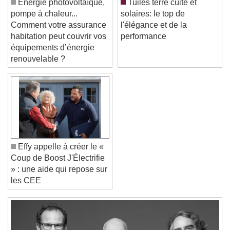
Énergie photovoltaïque,
Tuiles terre cuite et
Color
Opacity
pompe à chaleur...
solaires: le top de
Font Size
Comment votre assurance
l'élégance et de la
habitation peut couvrir vos
performance
équipements d’énergie
Text Edge Style
renouvelable ?
Font Family
Reset
Done
Close Modal Dialog
Effy appelle à créer le «
End of dialog window.
Coup de Boost J'Électrifie
» : une aide qui repose sur
les CEE