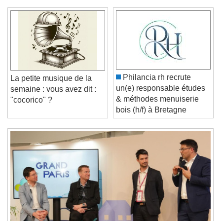
Video Player is loading.
Play Video
Play
Skip Backward
Skip Forward
Unmute
Philancia rh recrute
La petite musique de la
Current Time
0:00
un(e) responsable études
semaine : vous avez dit :
/
& méthodes menuiserie
"cocorico" ?
Duration
-:-
bois (h/f) à Bretagne
Loaded
:
0%
Stream Type
LIVE
Seek to live, currently behind live
LIVE
Remaining Time
-
0:00
1x
Playback Rate
Chapters
Chapters