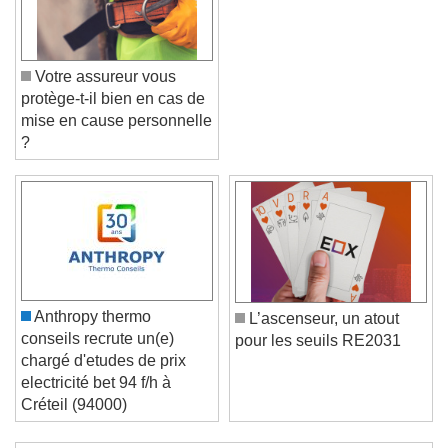
Votre assureur vous
protège-t-il bien en cas de
mise en cause personnelle
?
Video Player is loading.
Play Video
Play
Skip Backward
Skip Forward
Unmute
Current Time
0:00
/
Anthropy thermo
L’ascenseur, un atout
Duration
-:-
conseils recrute un(e)
pour les seuils RE2031
Loaded
:
0%
chargé d'etudes de prix
Stream Type
LIVE
electricité bet 94 f/h à
Seek to live, currently behind live
LIVE
Créteil (94000)
Remaining Time
-
0:00