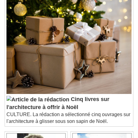
1x
Playback Rate
Chapters
Chapters
Descriptions
descriptions off
, selected
Subtitles
subtitles settings
, opens subtitles
settings dialog
subtitles off
, selected
Audio Track
Picture-in-Picture
Fullscreen
This is a modal window.
Cinq livres sur
Beginning of dialog window. Escape will cancel
l'architecture à offrir à Noël
and close the window.
CULTURE. La rédaction a sélectionné cinq ouvrages sur
Text
l'architecture à glisser sous son sapin de Noël.