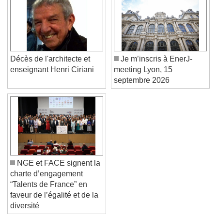
Color
Opacity
Text Background
Color
Opacity
Caption Area Background
Décès de l'architecte et
Je m’inscris à EnerJ-
Color
Opacity
enseignant Henri Ciriani
meeting Lyon, 15
Font Size
septembre 2026
Text Edge Style
Font Family
NGE et FACE signent la
charte d’engagement
Reset
Done
“Talents de France” en
Close Modal Dialog
faveur de l’égalité et de la
End of dialog window.
diversité