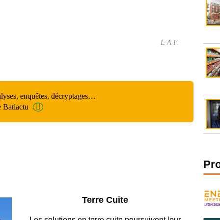
L-A F.
alyses, enquêtes, décryptages…
e Batiactu
Pr
Parking et garages
Entre circulation, sécurisation des accès, durabilité