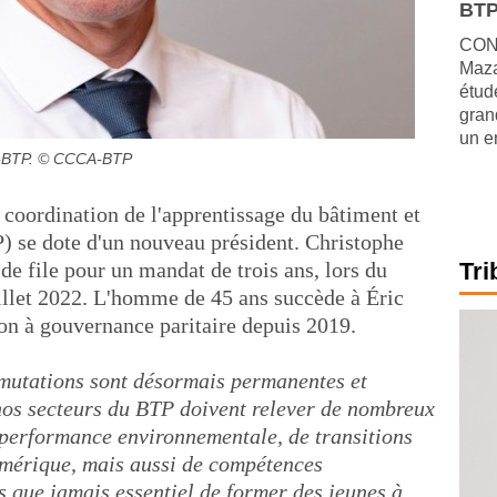
BTP
CONJ
Maza
étude
gran
un e
-BTP.
© CCCA-BTP
 coordination de l'apprentissage du bâtiment et
 se dote d'un nouveau président. Christophe
e file pour un mandat de trois ans, lors du
Tri
uillet 2022. L'homme de 45 ans succède à Éric
tion à gouvernance paritaire depuis 2019.
mutations sont désormais permanentes et
e nos secteurs du BTP doivent relever de nombreux
de performance environnementale, de transitions
umérique, mais aussi de compétences
us que jamais essentiel de former des jeunes à