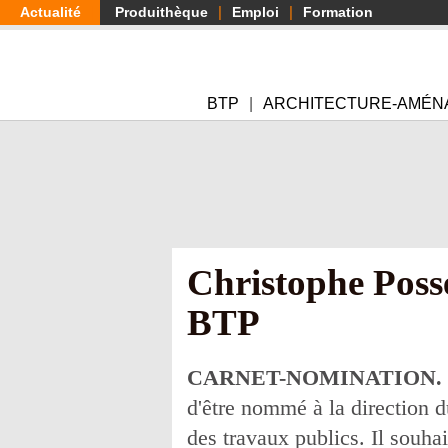
Aller
Actualité
Produithèque
Emploi
Formation
au
contenu
principal
BTP
ARCHITECTURE-AMÉN
Christophe Poss
BTP
CARNET-NOMINATION.
d'être nommé à la direction d
des travaux publics. Il souha