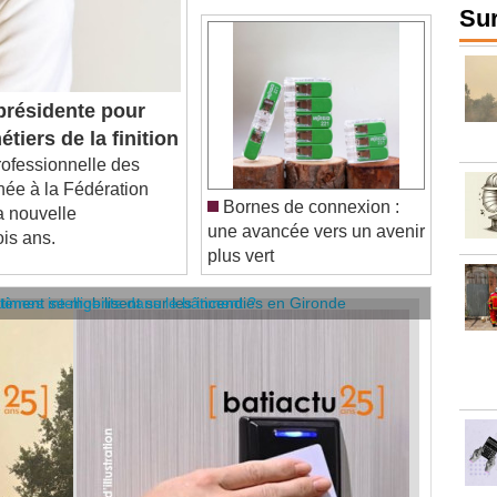
Sur
résidente pour
tiers de la finition
fessionnelle des
chée à la Fédération
Bornes de connexion :
a nouvelle
une avancée vers un avenir
is ans.
plus vert
âtiment se mobilisent sur les incendies en Gironde
stèmes intelligents dans le bâtiment ?