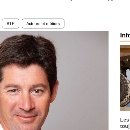
BTP
Acteurs et métiers
Inf
Les
tou