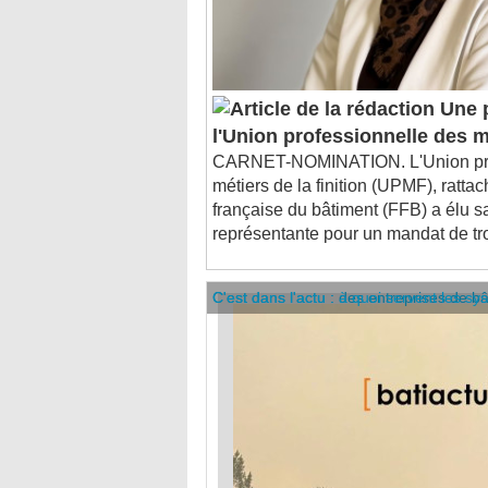
Une p
l'Union professionnelle des mé
CARNET-NOMINATION. L'Union pro
métiers de la finition (UPMF), ratta
française du bâtiment (FFB) a élu s
représentante pour un mandat de tro
C'est dans l'actu : des entreprises de b
C'est dans l'actu : à quoi servent les sy