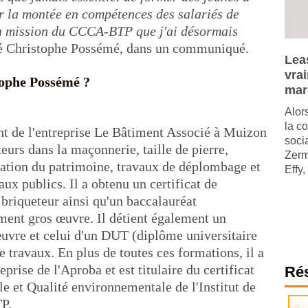
er la montée en compétences des salariés de
 la mission du CCCA-BTP que j'ai désormais
ré Christophe Possémé, dans un communiqué.
Leas
vra
tophe Possémé ?
mar
Alor
la c
nt de l'entreprise Le Bâtiment Associé à Muizon
soci
eurs dans la maçonnerie, taille de pierre,
Zerm
uration du patrimoine, travaux de déplombage et
Effy,
ux publics. Il a obtenu un certificat de
 briqueteur ainsi qu'un baccalauréat
ment gros œuvre. Il détient également un
uvre et celui d'un DUT (diplôme universitaire
 travaux. En plus de toutes ces formations, il a
eprise de l'Aproba et est titulaire du certificat
Ré
 et Qualité environnementale de l'Institut de
TP.