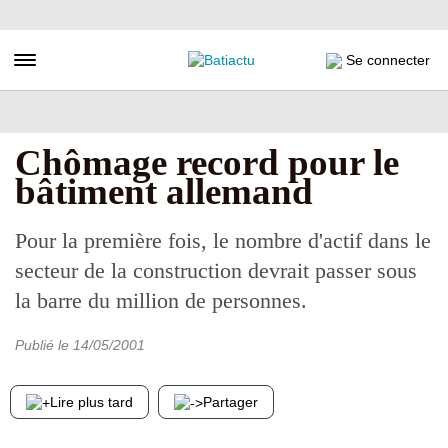
Aller
au
contenu
Toggle navigation
Se connecter
principal
Chômage record pour le
bâtiment allemand
Pour la première fois, le nombre d'actif dans le
secteur de la construction devrait passer sous
la barre du million de personnes.
Publié le
14/05/2001
Lire plus tard
Partager