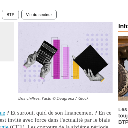
BTP
Vie du secteur
Inf
Des chiffres, l'actu
© Deagreez / iStock
Les
que
? Et surtout, quid de son financement ? En ce
tou
st invité avec force dans l'actualité par le biais
BTP
rgie
(CEE). Les contours de la sixième période,