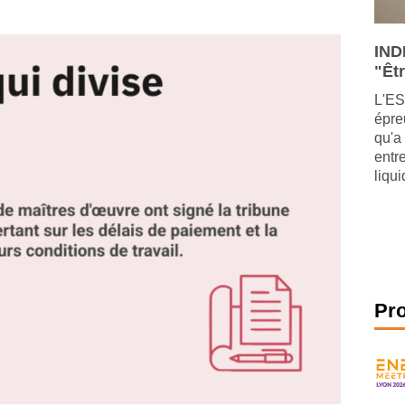
IND
"Êtr
L'ES
épre
qu'a
entr
liqu
Pr