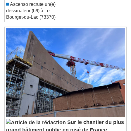
Reset
Done
Ascenso recrute un(e)
Close Modal Dialog
dessinateur (h/f) à Le
End of dialog window.
Bourget-du-Lac (73370)
Sur le chantier du plus