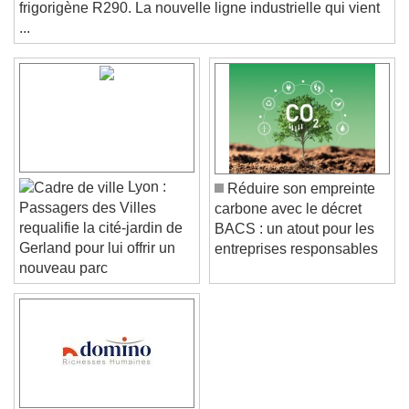
solutions de rafraîchissement fonctionnant avec du fluide
and close the window.
frigorigène R290. La nouvelle ligne industrielle qui vient
Text
...
Color
Opacity
Text Background
Color
Opacity
Caption Area Background
Lyon :
Réduire son empreinte
Color
Opacity
Passagers des Villes
carbone avec le décret
Font Size
requalifie la cité-jardin de
BACS : un atout pour les
Gerland pour lui offrir un
entreprises responsables
nouveau parc
Text Edge Style
Font Family