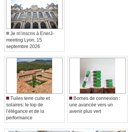
Je m’inscris à EnerJ-
meeting Lyon, 15
septembre 2026
Video Player is loading.
Play Video
Play
Skip Backward
Skip Forward
Tuiles terre cuite et
Bornes de connexion :
Unmute
solaires: le top de
une avancée vers un
Current Time
0:00
l'élégance et de la
avenir plus vert
/
performance
Duration
-:-
Loaded
:
0%