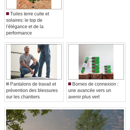
Tuiles terre cuite et
solaires: le top de
l'élégance et de la
performance
Video Player is loading.
Play Video
Play
Skip Backward
Skip Forward
Unmute
Current Time
0:00
Pantalons de travail et
Bornes de connexion :
/
prévention des blessures
une avancée vers un
Duration
-:-
sur les chantiers
avenir plus vert
Loaded
:
0%
Stream Type
LIVE
Seek to live, currently behind live
LIVE
Remaining Time
-
0:00