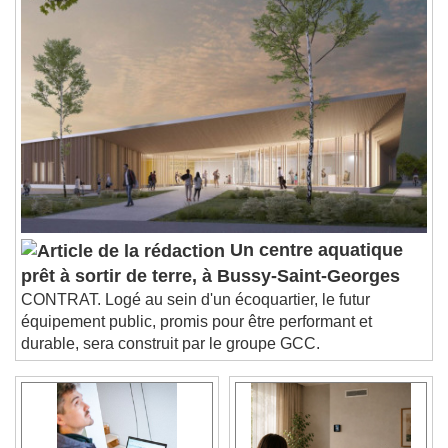
1x
Playback Rate
Chapters
Chapters
Descriptions
descriptions off
, selected
Subtitles
subtitles settings
, opens subtitles
settings dialog
subtitles off
, selected
Audio Track
Un centre aquatique
prêt à sortir de terre, à Bussy-Saint-Georges
Picture-in-Picture
Fullscreen
CONTRAT. Logé au sein d'un écoquartier, le futur
This is a modal window.
équipement public, promis pour être performant et
Beginning of dialog window. Escape will cancel
durable, sera construit par le groupe GCC.
and close the window.
Text
Color
Opacity