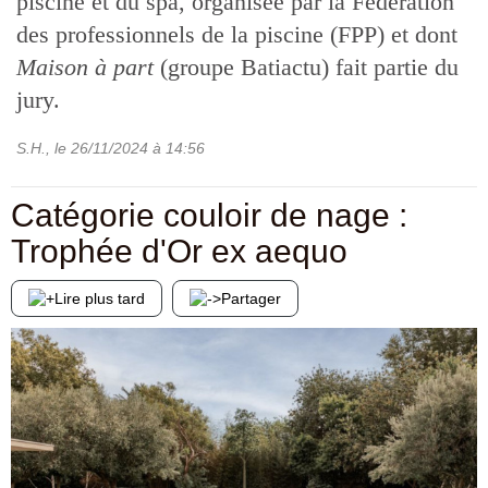
piscine et du spa, organisée par la Fédération
des professionnels de la piscine (FPP) et dont
Maison à part
(groupe Batiactu) fait partie du
jury.
S.H.
, le
26/11/2024
à 14:56
Catégorie couloir de nage :
Trophée d'Or ex aequo
Lire plus tard
Partager