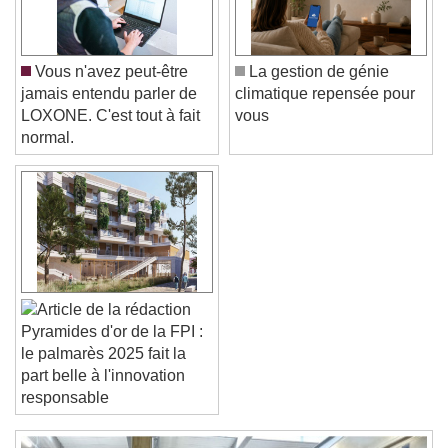
Text Background
Color
Opacity
Vous n'avez peut-être
La gestion de génie
Caption Area Background
jamais entendu parler de
climatique repensée pour
LOXONE. C'est tout à fait
vous
Color
Opacity
normal.
Font Size
Text Edge Style
Font Family
Pyramides d'or de la FPI :
le palmarès 2025 fait la
Reset
Done
part belle à l'innovation
Close Modal Dialog
responsable
End of dialog window.