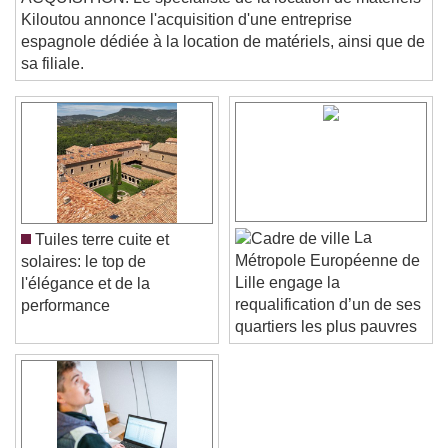
ACQUISITION. Le spécialiste de la location de matériels
Beginning of dialog window. Escape will cancel
Kiloutou annonce l'acquisition d'une entreprise
and close the window.
espagnole dédiée à la location de matériels, ainsi que de
Text
sa filiale.
Color
Opacity
Text Background
Color
Opacity
Caption Area Background
La
Tuiles terre cuite et
Color
Opacity
Métropole Européenne de
solaires: le top de
Font Size
Lille engage la
l'élégance et de la
requalification d’un de ses
performance
quartiers les plus pauvres
Text Edge Style
Font Family