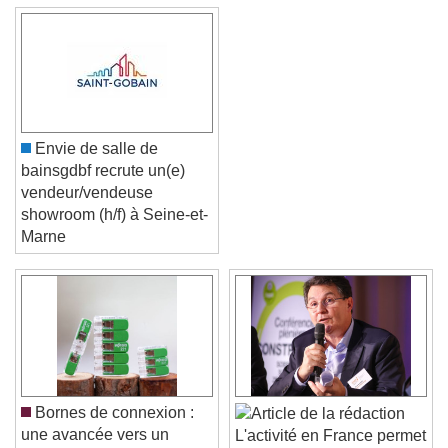
Envie de salle de
bainsgdbf recrute un(e)
vendeur/vendeuse
showroom (h/f) à Seine-et-
Marne
Video Player is loading.
Play Video
Play
Skip Backward
Skip Forward
Unmute
Current Time
0:00
Bornes de connexion :
/