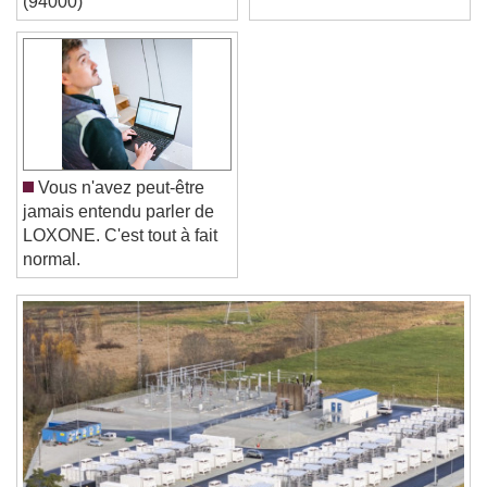
(94000)
Font Family
Reset
Done
Close Modal Dialog
End of dialog window.
Vous n'avez peut-être
jamais entendu parler de
LOXONE. C'est tout à fait
normal.