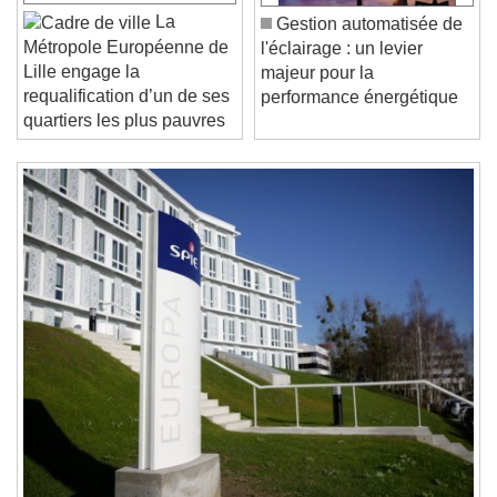
Unmute
La
Gestion automatisée de
Current Time
0:00
Métropole Européenne de
l'éclairage : un levier
/
Lille engage la
majeur pour la
Duration
-:-
requalification d’un de ses
performance énergétique
Loaded
:
0%
Stream Type
LIVE
quartiers les plus pauvres
Seek to live, currently behind live
LIVE
Remaining Time
-
0:00
1x
Playback Rate
Chapters
Chapters
Descriptions
descriptions off
, selected
Subtitles
subtitles settings
, opens subtitles
settings dialog
subtitles off
, selected