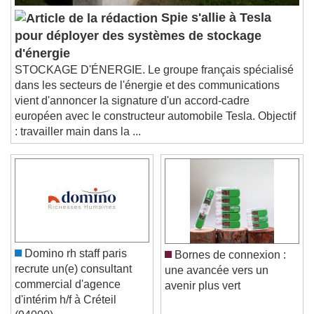
Audio Track
Spie s'allie à Tesla
Picture-in-Picture
Fullscreen
pour déployer des systèmes de stockage
This is a modal window.
d'énergie
Beginning of dialog window. Escape will cancel
STOCKAGE D'ÉNERGIE. Le groupe français spécialisé
and close the window.
dans les secteurs de l'énergie et des communications
Text
vient d'annoncer la signature d'un accord-cadre
européen avec le constructeur automobile Tesla. Objectif
Color
Opacity
: travailler main dans la ...
Text Background
Color
Opacity
Caption Area Background
Color
Opacity
Font Size
Domino rh staff paris
Bornes de connexion :
recrute un(e) consultant
une avancée vers un
commercial d'agence
avenir plus vert
Text Edge Style
d'intérim h/f à Créteil