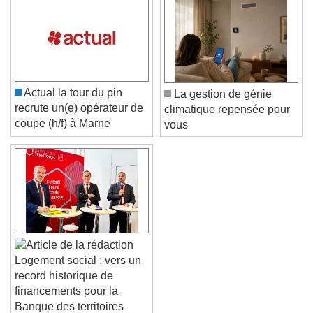
Color
Opacity
Caption Area Background
Color
Opacity
Font Size
Actual la tour du pin
La gestion de génie
recrute un(e) opérateur de
climatique repensée pour
Text Edge Style
coupe (h/f) à Marne
vous
Font Family
Reset
Done
Close Modal Dialog
End of dialog window.
Logement social : vers un
record historique de
financements pour la