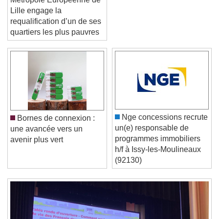
Métropole Européenne de
Lille engage la
requalification d’un de ses
quartiers les plus pauvres
Video Player is loading.
Play Video
Play
Skip Backward
Skip Forward
Unmute
Current Time
0:00
Nge concessions recrute
Bornes de connexion :
/
un(e) responsable de
une avancée vers un
Duration
-:-
programmes immobiliers
avenir plus vert
Loaded
:
0%
h/f à Issy-les-Moulineaux
Stream Type
LIVE
(92130)
Seek to live, currently behind live
LIVE
Remaining Time
-
0:00
1x
Playback Rate