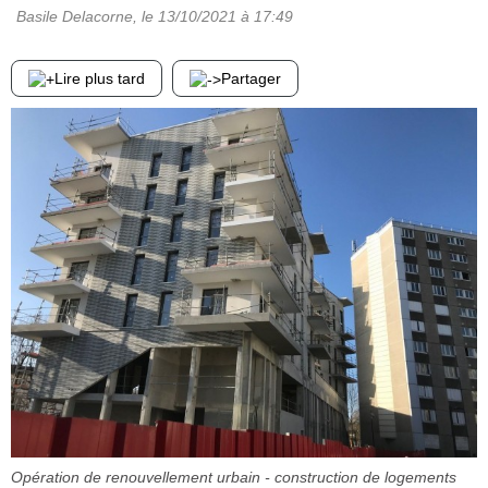
Basile Delacorne
, le
13/10/2021
à 17:49
Lire plus tard
Partager
Opération de renouvellement urbain - construction de logements