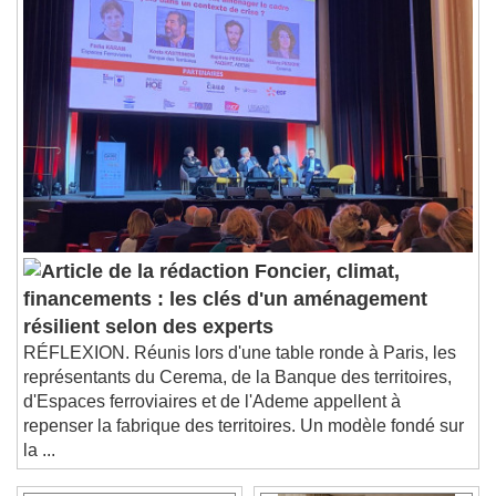
Chapters
Chapters
Descriptions
descriptions off
, selected
Subtitles
subtitles settings
, opens subtitles
settings dialog
subtitles off
, selected
Audio Track
Picture-in-Picture
Fullscreen
Foncier, climat,
This is a modal window.
financements : les clés d'un aménagement
Beginning of dialog window. Escape will cancel
résilient selon des experts
and close the window.
RÉFLEXION. Réunis lors d'une table ronde à Paris, les
Text
représentants du Cerema, de la Banque des territoires,
d'Espaces ferroviaires et de l'Ademe appellent à
Color
Opacity
repenser la fabrique des territoires. Un modèle fondé sur
Text Background
la ...