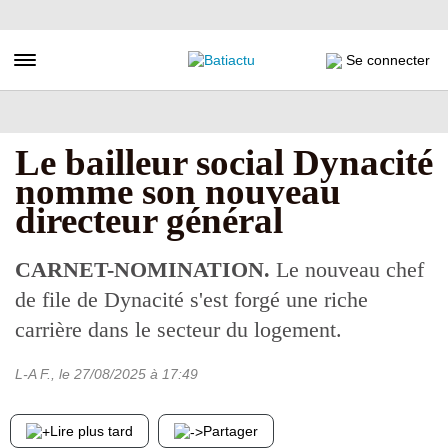
Aller
au
contenu
Toggle navigation
Se connecter
principal
Le bailleur social Dynacité
nomme son nouveau
directeur général
CARNET-NOMINATION.
Le nouveau chef
de file de Dynacité s'est forgé une riche
carrière dans le secteur du logement.
L-A F.
, le
27/08/2025
à 17:49
Lire plus tard
Partager