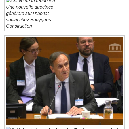
Une nouvelle directrice
Reset
Done
générale sur l'habitat
Close Modal Dialog
social chez Bouygues
End of dialog window.
Construction