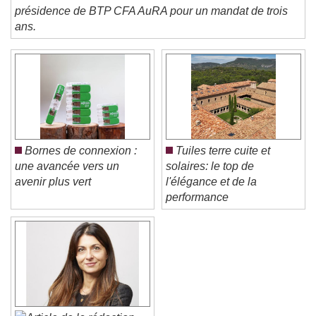
CARNET-NOMINATION. Michel Vaccon a été élu à la
Beginning of dialog window. Escape will cancel
présidence de BTP CFA AuRA pour un mandat de trois
and close the window.
ans.
Text
Color
Opacity
Text Background
Color
Opacity
Caption Area Background
Bornes de connexion :
Tuiles terre cuite et
une avancée vers un
solaires: le top de
Color
Opacity
avenir plus vert
l'élégance et de la
Font Size
performance
Text Edge Style
Font Family