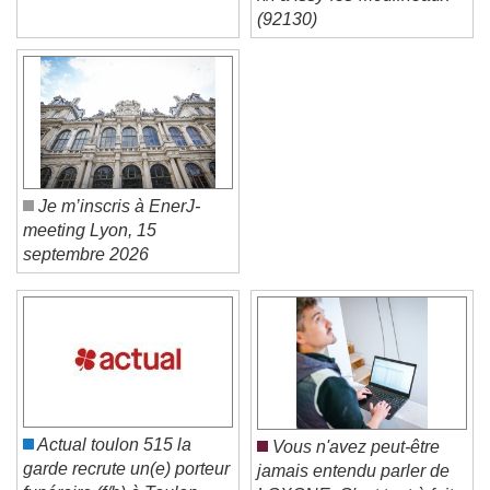
h/f à Issy-les-Moulineaux
(92130)
Je m’inscris à EnerJ-
meeting Lyon, 15
septembre 2026
Video Player is loading.
Play Video
Play
Skip Backward
Skip Forward
Unmute
Current Time
0:00
Actual toulon 515 la
Vous n'avez peut-être
/
garde recrute un(e) porteur
jamais entendu parler de