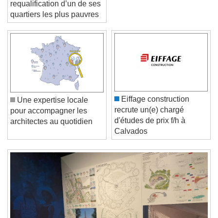
Lille engage la
requalification d’un de ses
quartiers les plus pauvres
Video Player is loading.
Play Video
Play
Skip Backward
Skip Forward
Unmute
Current Time
0:00
/
Eiffage construction
Une expertise locale
Duration
-:-
recrute un(e) chargé
pour accompagner les
Loaded
:
0%
d'études de prix f/h à
Stream Type
LIVE
architectes au quotidien
Calvados
Seek to live, currently behind live
LIVE
Remaining Time
-
0:00
1x
Playback Rate
Chapters
Chapters