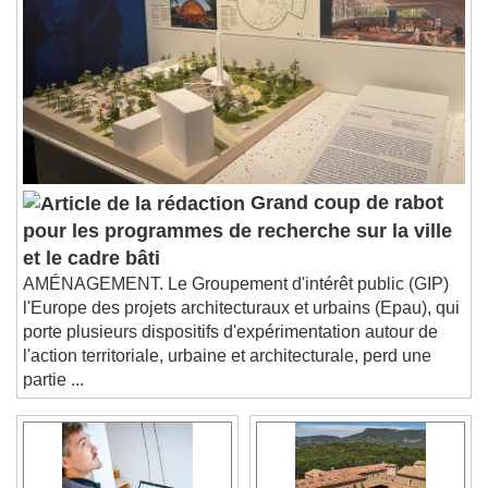
Descriptions
descriptions off
, selected
Subtitles
subtitles settings
, opens subtitles
settings dialog
subtitles off
, selected
Audio Track
Picture-in-Picture
Fullscreen
Grand coup de rabot
This is a modal window.
pour les programmes de recherche sur la ville
Beginning of dialog window. Escape will cancel
et le cadre bâti
and close the window.
AMÉNAGEMENT. Le Groupement d'intérêt public (GIP)
Text
l'Europe des projets architecturaux et urbains (Epau), qui
porte plusieurs dispositifs d'expérimentation autour de
Color
Opacity
l'action territoriale, urbaine et architecturale, perd une
Text Background
partie ...
Color
Opacity
Caption Area Background