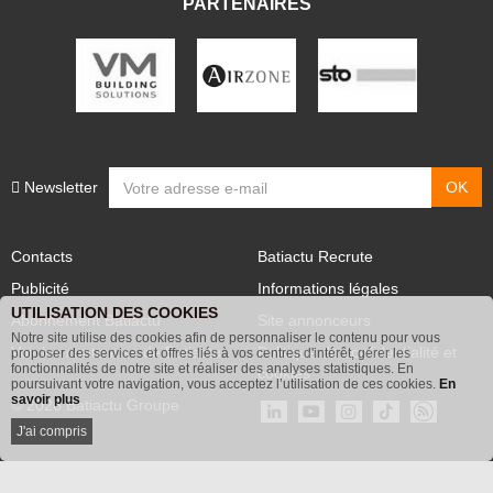
PARTENAIRES
Newsletter
Contacts
Batiactu Recrute
Publicité
Informations légales
UTILISATION DES COOKIES
Abonnement Batiactu
Site annonceurs
Notre site utilise des cookies afin de personnaliser le contenu pour vous
proposer des services et offres liés à vos centres d'intérêt, gérer les
Voir les contenus+ de Batiactu
Politique de confidentialité et
fonctionnalités de notre site et réaliser des analyses statistiques. En
poursuivant votre navigation, vous acceptez l’utilisation de ces cookies.
En
cookies
savoir plus
© 2026 Batiactu Groupe
J'ai compris