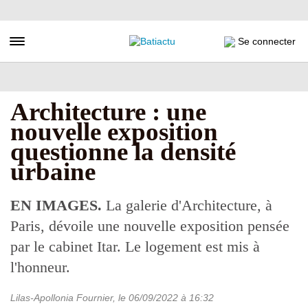
Aller
au
contenu
Toggle navigation
Se connecter
principal
Architecture : une
nouvelle exposition
questionne la densité
urbaine
EN IMAGES.
La galerie d'Architecture, à
Paris, dévoile une nouvelle exposition pensée
par le cabinet Itar. Le logement est mis à
l'honneur.
Lilas-Apollonia Fournier
, le
06/09/2022
à 16:32