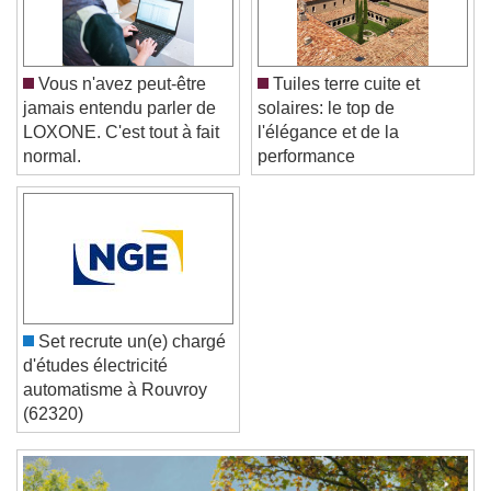
Color
Opacity
Font Size
Vous n'avez peut-être
Tuiles terre cuite et
jamais entendu parler de
solaires: le top de
Text Edge Style
LOXONE. C'est tout à fait
l'élégance et de la
normal.
performance
Font Family
Reset
Done
Close Modal Dialog
End of dialog window.
Set recrute un(e) chargé
d'études électricité
automatisme à Rouvroy
(62320)