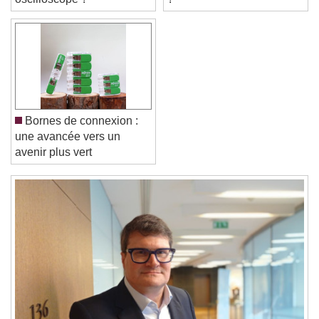
Text Edge Style
Font Family
Bornes de connexion :
Reset
Done
une avancée vers un
Close Modal Dialog
avenir plus vert
End of dialog window.