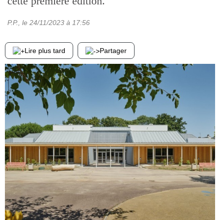
cette première édition.
P.P.
, le
24/11/2023
à 17:56
Lire plus tard
Partager