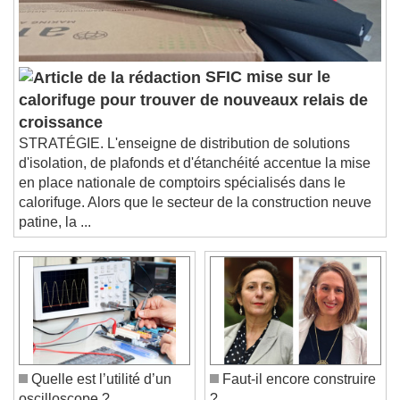
settings dialog
subtitles off
, selected
Audio Track
SFIC mise sur le
Picture-in-Picture
Fullscreen
calorifuge pour trouver de nouveaux relais de
This is a modal window.
croissance
Beginning of dialog window. Escape will cancel
STRATÉGIE. L'enseigne de distribution de solutions
and close the window.
d'isolation, de plafonds et d'étanchéité accentue la mise
Text
en place nationale de comptoirs spécialisés dans le
calorifuge. Alors que le secteur de la construction neuve
Color
Opacity
patine, la ...
Text Background
Color
Opacity
Caption Area Background
Color
Opacity
Font Size
Quelle est l’utilité d’un
Faut-il encore construire
oscilloscope ?
?