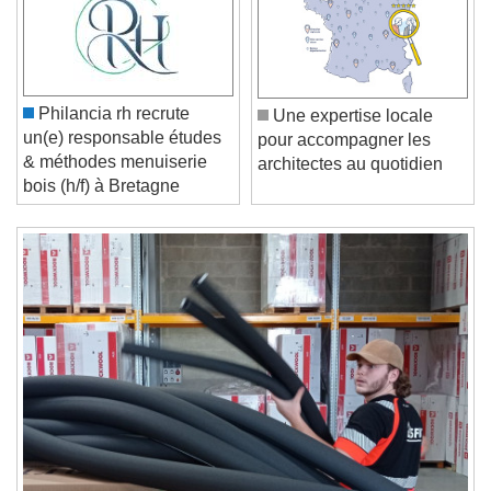
Play Video
Play
Skip Backward
Skip Forward
Unmute
Current Time
0:00
Philancia rh recrute
Une expertise locale
/
un(e) responsable études
pour accompagner les
Duration
-:-
& méthodes menuiserie
architectes au quotidien
Loaded
:
0%
bois (h/f) à Bretagne
Stream Type
LIVE
Seek to live, currently behind live
LIVE
Remaining Time
-
0:00
1x
Playback Rate
Chapters
Chapters
Descriptions
descriptions off
, selected
Subtitles
subtitles settings
, opens subtitles