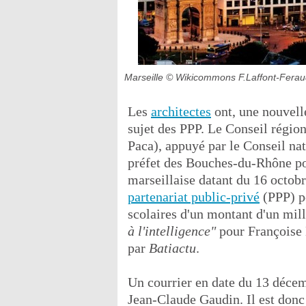
Marseille
© Wikicommons F.Laffont-Ferau
Les
architectes
ont, une nouvelle
sujet des PPP. Le Conseil région
Paca), appuyé par le Conseil nati
préfet des Bouches-du-Rhône pou
marseillaise datant du 16 octobr
partenariat public-privé
(PPP) p
scolaires d'un montant d'un mil
à l'intelligence"
pour Françoise 
par
Batiactu
.
Un courrier en date du 13 décem
Jean-Claude Gaudin. Il est donc