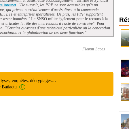
 financièrement et désastreuse économiquement"
, affirme le Syndicat
te internet
.
"De surcroît, les PPP ne sont accessibles qu'à un
nte, qui privent corrélativement d'accès direct à la commande
E, ETI et entreprises spécialisées. De plus, les PPP supportent
Ré
r rester honnêtes."
Le SNSO milite également pour le recours à la
 et articuler le rôle des intervenants à l'acte de construire"
. Pour
ion.
"Certains ouvrages d'une technicité particulière où la conception
l'association et la globalisation de ces deux fonctions."
Florent Lacas
alyses, enquêtes, décryptages…
e Batiactu