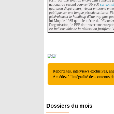
sortir par une solution encore plus ruineuse
national du second oeuvre (SNSO)
sur son si
quarteron d'opérateurs, vivant en bonne ente
publique sur une longue période artisans, PM
généralement le handicap d'être trop gros pou
loi Mop de 1985 qui a le mérite de
"dissocier
l'organisation, le PPP doit rester une except
est indissociable de la réalisation justifient 
Reportages, interviews exclusives, an
Accédez à l'intégralité des contenus d
Dossiers du mois