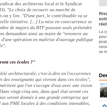
Syndicat des architectes local et le Syndicat
SO).
"Le choix de recourir au marché de
Ris
ut-on y lire.
"D'une part, le contribuable va se
est
elle initiative. [...] La mise en conccurrence se
réel
nombre de majors du BTP pouvant seuls prétendre
La c
res demandent ainsi au maire de
"renoncer au
pour 
 d'une opération en maîtrise d'ouvrage publique
pira
le"
.
rans
se mu
ront ces écoles ?"
té architecturale, c'est-à-dire en l'occurrence
Der
 et des enseignants qui vivront dans ces écoles"
,
 méritent que l'on s'occupe d'eux avec une vision
Dans vingt-cinq ans, dans quel état seront ces
aux seront donnés à une grande entreprise qui
il aux PME locales à des conditions intenables,