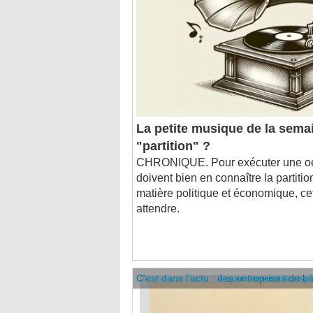
La petite musique de la semai
"partition" ?
CHRONIQUE. Pour exécuter une oeu
doivent bien en connaître la partiti
matière politique et économique, cet
attendre.
C'est dans l'actu : des entreprises de b
C'est dans l'actu : à quoi servent les sy