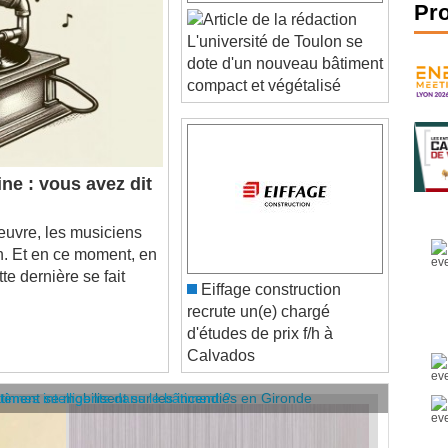
Pr
L'université de Toulon se
dote d'un nouveau bâtiment
compact et végétalisé
ne : vous avez dit
vre, les musiciens
on. Et en ce moment, en
te dernière se fait
Eiffage construction
recrute un(e) chargé
d'études de prix f/h à
Calvados
âtiment se mobilisent sur les incendies en Gironde
stèmes intelligents dans le bâtiment ?