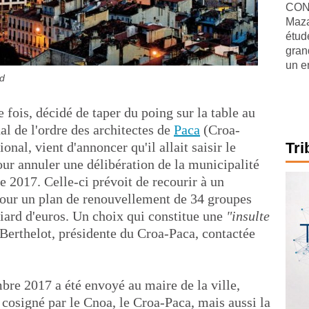
CONJ
Maza
étude
gran
un e
d
 fois, décidé de taper du poing sur la table au
al de l'ordre des architectes de
Paca
(Croa-
onal, vient d'annoncer qu'il allait saisir le
Tri
r annuler une délibération de la municipalité
e 2017. Celle-ci prévoit de recourir à un
our un plan de renouvellement de 34 groupes
liard d'euros. Un choix qui constitue une
"insulte
Berthelot, présidente du Croa-Paca, contactée
bre 2017 a été envoyé au maire de la ville,
 cosigné par le Cnoa, le Croa-Paca, mais aussi la