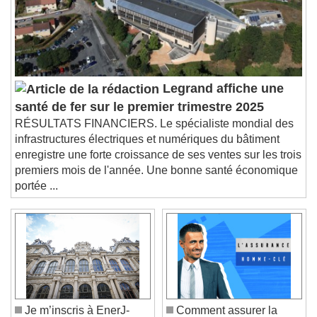
subtitles settings
, opens subtitles
settings dialog
subtitles off
, selected
Audio Track
Picture-in-Picture
Fullscreen
Legrand affiche une
This is a modal window.
santé de fer sur le premier trimestre 2025
Beginning of dialog window. Escape will cancel
RÉSULTATS FINANCIERS. Le spécialiste mondial des
and close the window.
infrastructures électriques et numériques du bâtiment
Text
enregistre une forte croissance de ses ventes sur les trois
premiers mois de l'année. Une bonne santé économique
Color
Opacity
portée ...
Text Background
Color
Opacity
Caption Area Background
Color
Opacity
Font Size