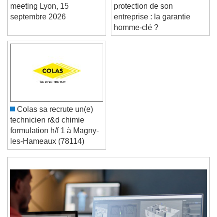
Je m’inscris à EnerJ-
Comment assurer la
meeting Lyon, 15
protection de son
septembre 2026
entreprise : la garantie
Text Edge Style
homme-clé ?
Font Family
Reset
Done
Close Modal Dialog
Colas sa recrute un(e)
End of dialog window.
technicien r&d chimie
formulation h/f 1 à Magny-
les-Hameaux (78114)