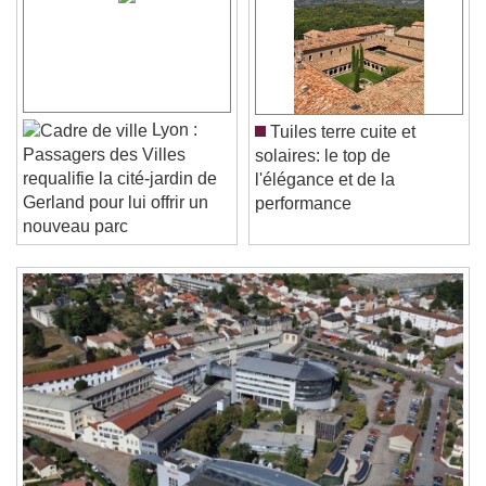
Video Player is loading.
Play Video
Play
Skip Backward
Skip Forward
Unmute
Current Time
0:00
Lyon :
Tuiles terre cuite et
/
Passagers des Villes
solaires: le top de
Duration
-:-
requalifie la cité-jardin de
l'élégance et de la
Loaded
:
0%
Stream Type
LIVE
Gerland pour lui offrir un
performance
Seek to live, currently behind live
LIVE
nouveau parc
Remaining Time
-
0:00
1x
Playback Rate
Chapters
Chapters
Descriptions
descriptions off
, selected
Subtitles