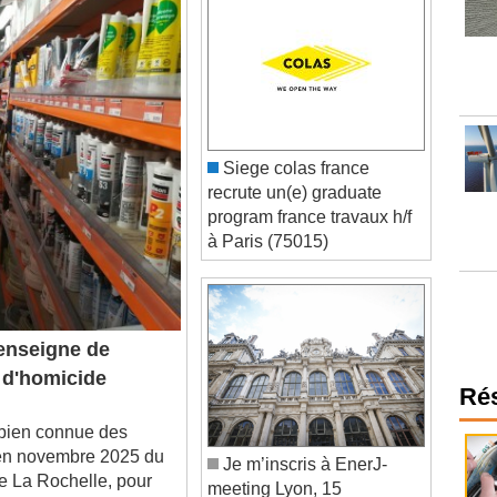
Siege colas france
recrute un(e) graduate
program france travaux h/f
à Paris (75015)
enseigne de
 d'homicide
Ré
bien connue des
 en novembre 2025 du
Je m’inscris à EnerJ-
de La Rochelle, pour
meeting Lyon, 15
ans.
septembre 2026