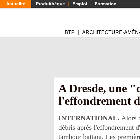
Aller
Actualité
Produithèque
Emploi
Formation
au
contenu
principal
BTP
ARCHITECTURE-AMÉN
A Dresde, une "
l'effondrement 
INTERNATIONAL.
Alors 
débris après l'effondrement d
tambour battant. Les première