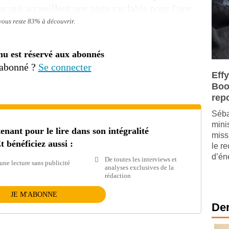
s qui accueillent une piste cyclable pour l'une,
 vous reste 83% à découvrir.
nu est réservé aux abonnés
 abonné ?
Se connecter
Effy
Boos
rep
Séba
mini
ant pour le lire dans son intégralité
miss
t bénéficiez aussi :
le r
d’én
De toutes les interviews et
une lecture sans publicité
analyses exclusives de la
rédaction
JE M'ABONNE
Der