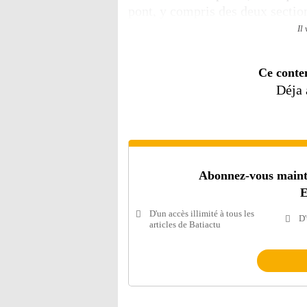
pont, y compris des deux section
Il
Ce conte
Déja
Abonnez-vous mainten
E
D'un accès illimité à tous les
D'
articles de Batiactu