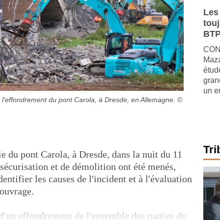
Les
tou
BTP
CONJ
Maza
étude
gran
un e
s l'effondrement du pont Carola, à Dresde, en Allemagne.
©
Tri
e du pont Carola, à Dresde, dans la nuit du 11
sécurisation et de démolition ont été menés,
entifier les causes de l'incident et à l'évaluation
'ouvrage.
 d'un effondrement de l'ensemble des parties du