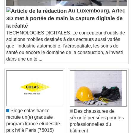
Audio Track
Au Luxembourg, Artec
Picture-in-Picture
Fullscreen
3D met à portée de main la capture digitale de
This is a modal window.
la réalité
Beginning of dialog window. Escape will cancel
TECHNOLOGIES DIGITALES. Le concepteur d'outils de
and close the window.
solutions mobiles destinés à des secteurs aussi variés
Text
que l'industrie automobile, l'aérospatiale, les soins de
santé ou encore le domaine de la construction, a investi
Color
Opacity
dans une unité ...
Text Background
Color
Opacity
Caption Area Background
Color
Opacity
Font Size
Siege colas france
Des chaussures de
recrute un(e) graduate
sécurité pensées pour les
program france etudes de
professionnelles du