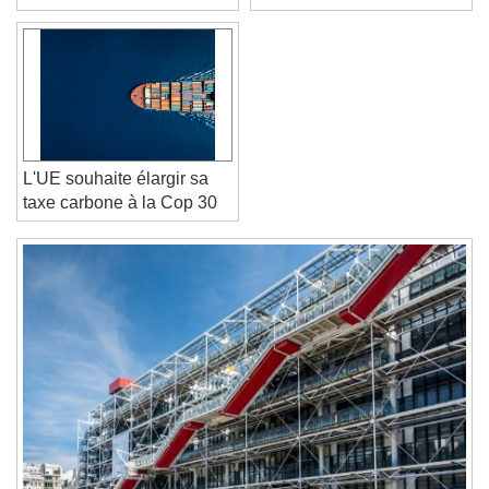
Text Edge Style
prix h/f à Paris (75015)
bâtiment
Font Family
Reset
Done
Close Modal Dialog
L'UE souhaite élargir sa
End of dialog window.
taxe carbone à la Cop 30