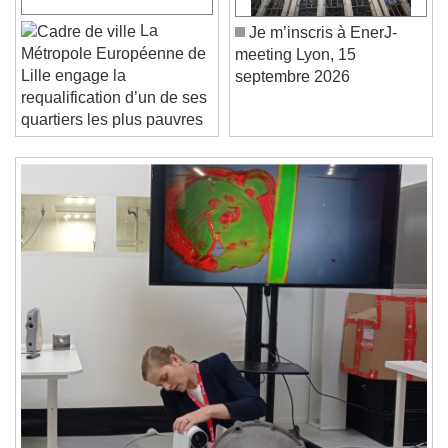
Play
Skip Backward
Skip Forward
Unmute
La
Je m’inscris à EnerJ-
Current Time
0:00
Métropole Européenne de
meeting Lyon, 15
/
Lille engage la
septembre 2026
Duration
-:-
requalification d’un de ses
Loaded
:
0%
Stream Type
LIVE
quartiers les plus pauvres
Seek to live, currently behind live
LIVE
Remaining Time
-
0:00
1x
Playback Rate
Chapters
Chapters
Descriptions
descriptions off
, selected
Subtitles
subtitles settings
, opens subtitles
settings dialog
subtitles off
, selected