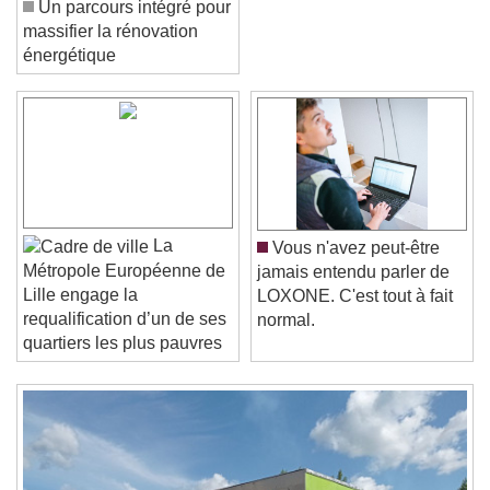
Un parcours intégré pour
massifier la rénovation
énergétique
Video Player is loading.
Play Video
Play
Skip Backward
Skip Forward
La
Vous n'avez peut-être
Unmute
Métropole Européenne de
jamais entendu parler de
Current Time
0:00
Lille engage la
LOXONE. C'est tout à fait
/
requalification d’un de ses
normal.
Duration
-:-
quartiers les plus pauvres
Loaded
:
0%
Stream Type
LIVE
Seek to live, currently behind live
LIVE
Remaining Time
-
0:00
1x