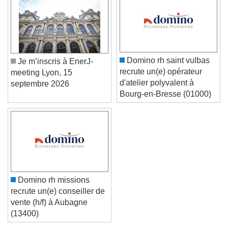
Text Background
Color
Opacity
Caption Area Background
Color
Opacity
Domino rh saint vulbas
Je m’inscris à EnerJ-
Font Size
recrute un(e) opérateur
meeting Lyon, 15
d'atelier polyvalent à
septembre 2026
Bourg-en-Bresse (01000)
Text Edge Style
Font Family
Reset
Done
Domino rh missions
Close Modal Dialog
recrute un(e) conseiller de
End of dialog window.
vente (h/f) à Aubagne
(13400)