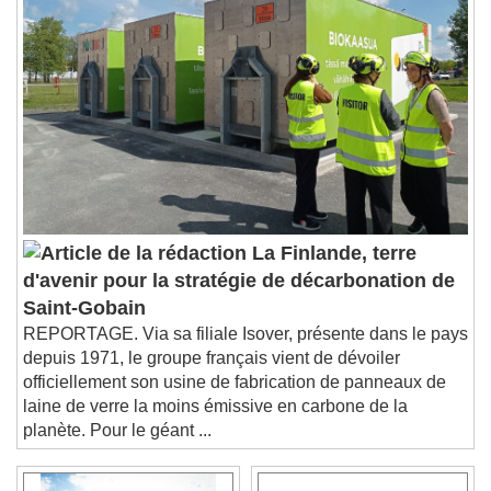
Playback Rate
Chapters
Chapters
Descriptions
descriptions off
, selected
Subtitles
subtitles settings
, opens subtitles
settings dialog
subtitles off
, selected
Audio Track
La Finlande, terre
d'avenir pour la stratégie de décarbonation de
Picture-in-Picture
Fullscreen
Saint-Gobain
This is a modal window.
REPORTAGE. Via sa filiale Isover, présente dans le pays
Beginning of dialog window. Escape will cancel
depuis 1971, le groupe français vient de dévoiler
and close the window.
officiellement son usine de fabrication de panneaux de
Text
laine de verre la moins émissive en carbone de la
planète. Pour le géant ...
Color
Opacity