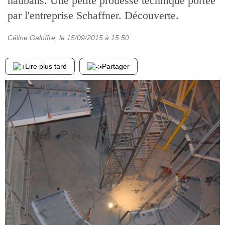
haubans. Une petite prouesse technique portée
par l'entreprise Schaffner. Découverte.
Céline Galoffre
, le
15/09/2015
à 15:50
Lire plus tard
Partager