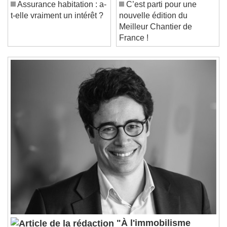
Unmute
Assurance habitation : a-
C’est parti pour une
Current Time
0:00
t-elle vraiment un intérêt ?
nouvelle édition du
/
Meilleur Chantier de
Duration
-:-
France !
Loaded
:
0%
Stream Type
LIVE
Seek to live, currently behind live
LIVE
Remaining Time
-
0:00
1x
Playback Rate
Chapters
Chapters
Descriptions
descriptions off
, selected
Subtitles
subtitles settings
, opens subtitles
settings dialog
subtitles off
, selected