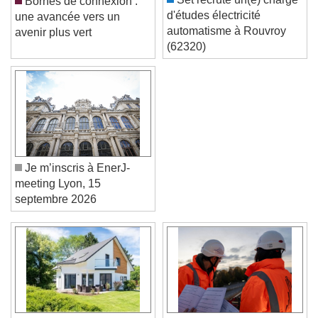
Set recrute un(e) chargé
Bornes de connexion :
d'études électricité
une avancée vers un
automatisme à Rouvroy
avenir plus vert
(62320)
Je m’inscris à EnerJ-
meeting Lyon, 15
septembre 2026
Video Player is loading.
Play Video
Play
Skip Backward
Skip Forward