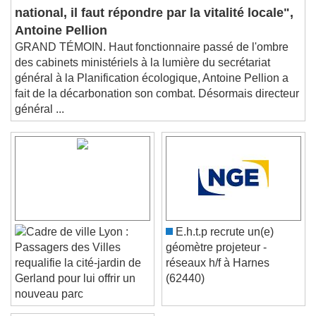
Audio Track
"À l'immobilisme
national, il faut répondre par la vitalité locale",
Picture-in-Picture
Fullscreen
Antoine Pellion
This is a modal window.
GRAND TÉMOIN. Haut fonctionnaire passé de l'ombre
Beginning of dialog window. Escape will cancel
des cabinets ministériels à la lumière du secrétariat
and close the window.
général à la Planification écologique, Antoine Pellion a
Text
fait de la décarbonation son combat. Désormais directeur
général ...
Color
Opacity
Text Background
Color
Opacity
Caption Area Background
Color
Opacity
Lyon :
E.h.t.p recrute un(e)
Font Size
géomètre projeteur -
Passagers des Villes
réseaux h/f à Harnes
requalifie la cité-jardin de
(62440)
Gerland pour lui offrir un
Text Edge Style
nouveau parc