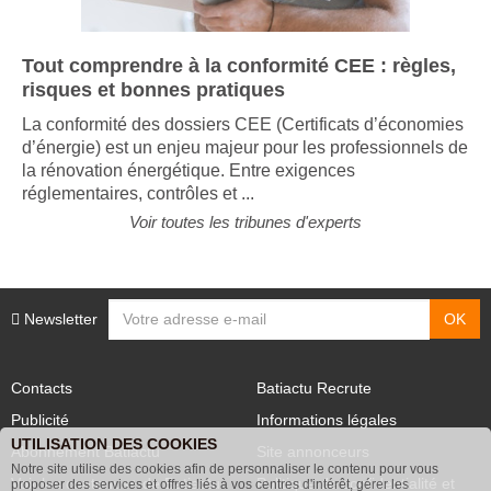
Tout comprendre à la conformité CEE : règles,
risques et bonnes pratiques
La conformité des dossiers CEE (Certificats d’économies
d’énergie) est un enjeu majeur pour les professionnels de
la rénovation énergétique. Entre exigences
réglementaires, contrôles et ...
Voir toutes les tribunes d'experts
Newsletter
Contacts
Batiactu Recrute
Publicité
Informations légales
UTILISATION DES COOKIES
Abonnement Batiactu
Site annonceurs
Notre site utilise des cookies afin de personnaliser le contenu pour vous
Voir les contenus+ de Batiactu
Politique de confidentialité et
proposer des services et offres liés à vos centres d'intérêt, gérer les