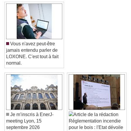
Vous n'avez peut-être
jamais entendu parler de
LOXONE. C'est tout à fait
normal.
Video Player is loading.
Play Video
Play
Skip Backward
Skip Forward
Unmute
Current Time
0:00
/
Je m’inscris à EnerJ-
Duration
-:-
meeting Lyon, 15
Réglementation incendie
Loaded
:
0%
Stream Type
LIVE
septembre 2026
pour le bois : l'Etat dévoile