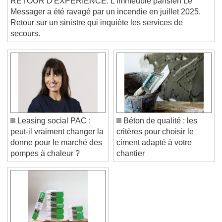
RETOUR D'EXPÉRIENCE. L'immeuble parisien Le
Text
Messager a été ravagé par un incendie en juillet 2025.
Retour sur un sinistre qui inquiète les services de
Color
Opacity
secours.
Text Background
Color
Opacity
Caption Area Background
Color
Opacity
Font Size
Leasing social PAC :
Béton de qualité : les
peut-il vraiment changer la
critères pour choisir le
donne pour le marché des
ciment adapté à votre
Text Edge Style
pompes à chaleur ?
chantier
Font Family
Reset
Done