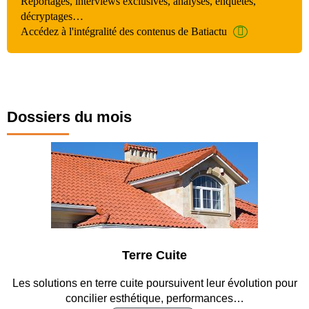
Reportages, interviews exclusives, analyses, enquêtes,
décryptages…
Accédez à l'intégralité des contenus de Batiactu
Dossiers du mois
 Cuite
Parking et 
poursuivent leur évolution pour
Entre circulation, sécurisation
que, performances…
revêtements et i