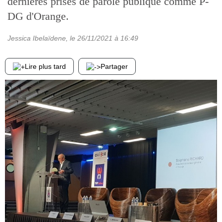
dernières prises de parole publique comme P-
DG d'Orange.
Jessica Ibelaïdene
, le
26/11/2021
à 16:49
Lire plus tard
Partager