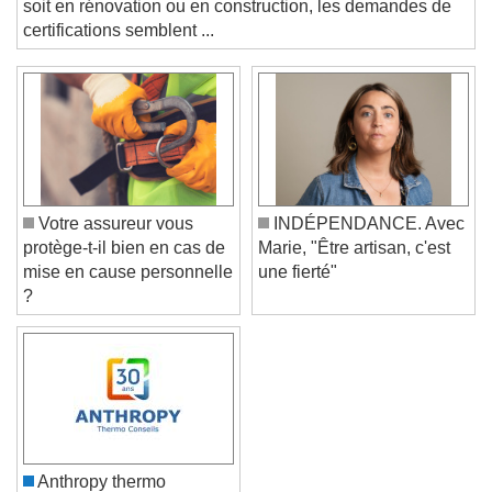
and close the window.
soit en rénovation ou en construction, les demandes de
Text
certifications semblent ...
Color
Opacity
Text Background
Color
Opacity
Caption Area Background
Votre assureur vous
INDÉPENDANCE. Avec
Color
Opacity
protège-t-il bien en cas de
Marie, "Être artisan, c'est
Font Size
mise en cause personnelle
une fierté"
?
Text Edge Style
Font Family