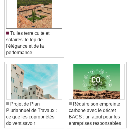
Tuiles terre cuite et
solaires: le top de
l'élégance et de la
performance
Video Player is loading.
Play Video
Play
Skip Backward
Skip Forward
Unmute
Projet de Plan
Réduire son empreinte
Current Time
0:00
Pluriannuel de Travaux :
carbone avec le décret
/
ce que les copropriétés
BACS : un atout pour les
Duration
-:-
doivent savoir
entreprises responsables
Loaded
:
0%