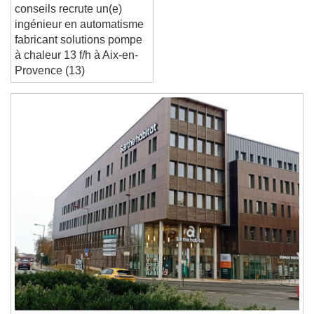
Anthropy thermo
Reset
Done
conseils recrute un(e)
Close Modal Dialog
ingénieur en automatisme
End of dialog window.
fabricant solutions pompe
à chaleur 13 f/h à Aix-en-
Provence (13)