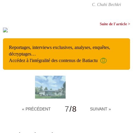
C. Chahi Bechkri
Suite de l'article >
Reportages, interviews exclusives, analyses, enquêtes,
décryptages…
Accédez à l'intégralité des contenus de Batiactu
7
/
8
« PRÉCÉDENT
SUIVANT »