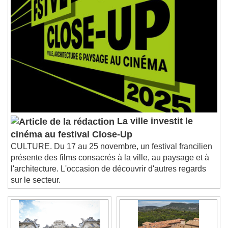
Chapters
Descriptions
descriptions off
, selected
Subtitles
subtitles settings
, opens subtitles
settings dialog
subtitles off
, selected
Audio Track
Picture-in-Picture
Fullscreen
This is a modal window.
La ville investit le
Beginning of dialog window. Escape will cancel
cinéma au festival Close-Up
and close the window.
CULTURE. Du 17 au 25 novembre, un festival francilien
Text
présente des films consacrés à la ville, au paysage et à
l'architecture. L'occasion de découvrir d'autres regards
Color
Opacity
sur le secteur.
Text Background
Color
Opacity