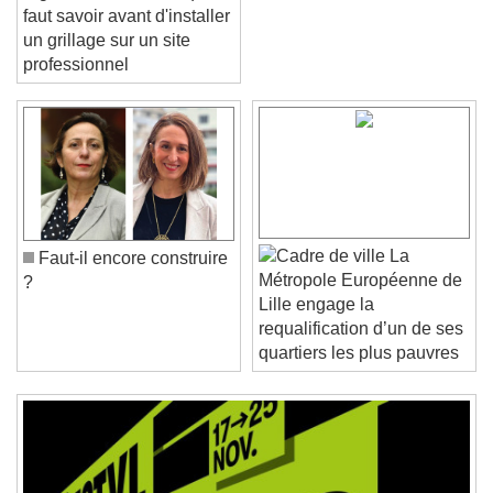
réglementations : ce qu'il
faut savoir avant d'installer
un grillage sur un site
professionnel
Video Player is loading.
Play Video
Play
Skip Backward
Skip Forward
Unmute
Current Time
0:00
/
La
Faut-il encore construire
Duration
-:-
Métropole Européenne de
?
Loaded
:
0%
Lille engage la
Stream Type
LIVE
requalification d’un de ses
Seek to live, currently behind live
LIVE
quartiers les plus pauvres
Remaining Time
-
0:00
1x
Playback Rate
Chapters