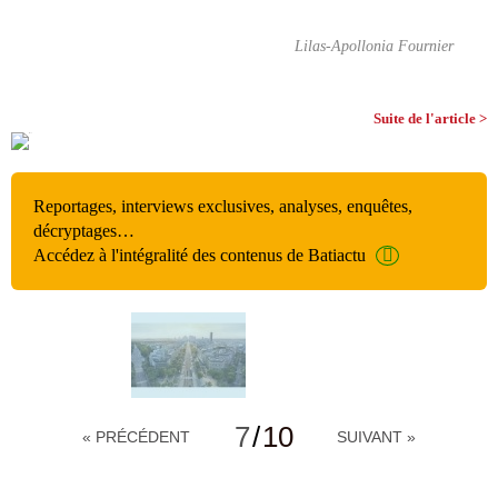
Lilas-Apollonia Fournier
Suite de l'article >
Reportages, interviews exclusives, analyses, enquêtes,
décryptages…
Accédez à l'intégralité des contenus de Batiactu
7
/
10
« PRÉCÉDENT
SUIVANT »