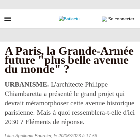
Aller
au
contenu
Toggle navigation
Se connecter
principal
A Paris, la Grande-Armée
future "plus belle avenue
du monde" ?
URBANISME.
L'architecte Philippe
Chiambaretta a présenté le grand projet qui
devrait métamorphoser cette avenue historique
parisienne. Mais à quoi ressemblera-t-elle d'ici
2030 ? Eléments de réponse.
Lilas-Apollonia Fournier
, le
20/06/2023
à 17:56