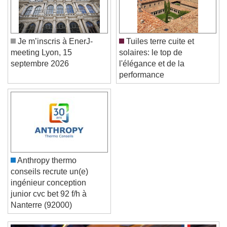
Caption Area Background
Color
Opacity
Font Size
Je m’inscris à EnerJ-
Tuiles terre cuite et
meeting Lyon, 15
solaires: le top de
septembre 2026
l'élégance et de la
Text Edge Style
performance
Font Family
Reset
Done
Close Modal Dialog
Anthropy thermo
End of dialog window.
conseils recrute un(e)
ingénieur conception
junior cvc bet 92 f/h à
Nanterre (92000)