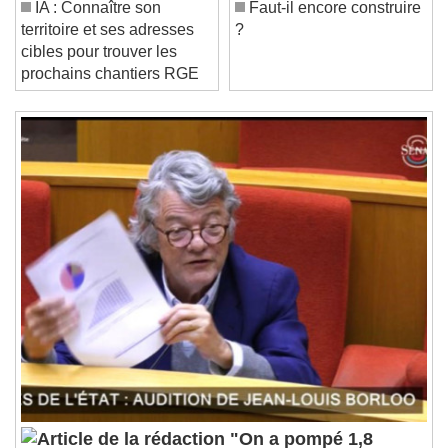
IA : Connaître son
Faut-il encore construire
Current Time
0:00
territoire et ses adresses
?
/
cibles pour trouver les
Duration
-:-
prochains chantiers RGE
Loaded
:
0%
Stream Type
LIVE
Seek to live, currently behind live
LIVE
Remaining Time
-
0:00
1x
Playback Rate
Chapters
Chapters
Descriptions
descriptions off
, selected
Subtitles
subtitles settings
, opens subtitles
settings dialog
subtitles off
, selected
Audio Track
"On a pompé 1,8