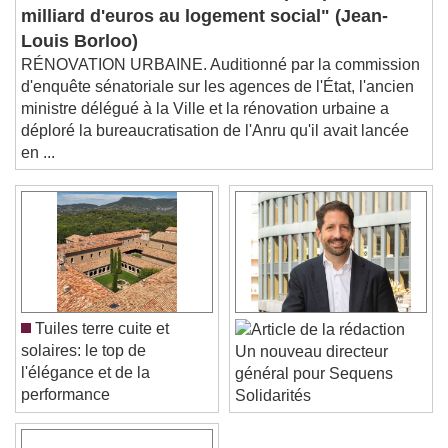
milliard d'euros au logement social" (Jean-
Picture-in-Picture
Fullscreen
This is a modal window.
Louis Borloo)
RÉNOVATION URBAINE. Auditionné par la commission
Beginning of dialog window. Escape will cancel
d'enquête sénatoriale sur les agences de l'État, l'ancien
and close the window.
ministre délégué à la Ville et la rénovation urbaine a
Text
déploré la bureaucratisation de l'Anru qu'il avait lancée
en ...
Color
Opacity
Text Background
Color
Opacity
Caption Area Background
Color
Opacity
Tuiles terre cuite et
Font Size
solaires: le top de
Un nouveau directeur
l'élégance et de la
général pour Sequens
performance
Solidarités
Text Edge Style