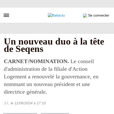
Aller
au
contenu
Toggle navigation
Se connecter
principal
Un nouveau duo à la tête
de Seqens
CARNET/NOMINATION.
Le conseil
d'administration de la filiale d'Action
Logement a renouvelé la gouvernance, en
nommant un nouveau président et une
directrice générale.
J.I.
, le
11/06/2024
à 17:10