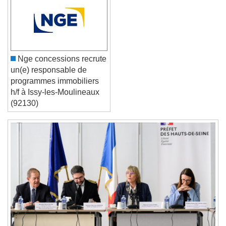
Font Family
Reset
Done
Nge concessions recrute
Close Modal Dialog
un(e) responsable de
End of dialog window.
programmes immobiliers
h/f à Issy-les-Moulineaux
(92130)