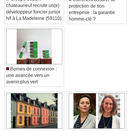
chateauneuf recrute un(e)
protection de son
développeur foncier junior
entreprise : la garantie
h/f à La Madeleine (59110)
homme-clé ?
Bornes de connexion :
une avancée vers un
avenir plus vert
Video Player is loading.
Play Video
Play
Skip Backward
Skip Forward
Unmute