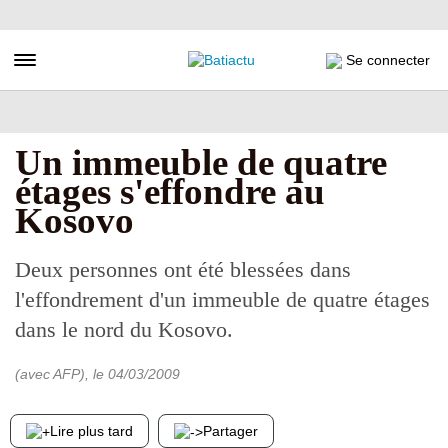
Aller
au
contenu
Toggle navigation
Se connecter
principal
Un immeuble de quatre
étages s'effondre au
Kosovo
Deux personnes ont été blessées dans
l'effondrement d'un immeuble de quatre étages
dans le nord du Kosovo.
(avec AFP)
, le
04/03/2009
Lire plus tard
Partager