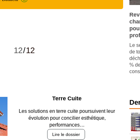
Rev
cha
pou
pro
Le s
12
/
12
de t
déch
% de
const
Parking et garages
Der
Entre circulation, sécurisation des accès, durabilité
des revêtements et intégration…
Lire le dossier