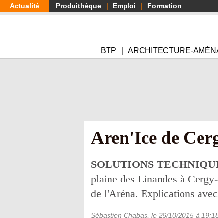
Aller
Actualité
Produithèque
Emploi
Formation
au
contenu
principal
BTP
ARCHITECTURE-AMÉN
Aren'Ice de Cerg
SOLUTIONS TECHNIQU
plaine des Linandes à Cergy-P
de l'Aréna. Explications avec
Sébastien Chabas
, le
26/10/2015
à 19:1