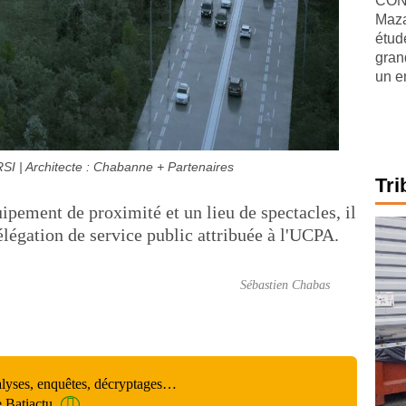
CONJ
Maza
étude
gran
un e
 RSI | Architecte : Chabanne + Partenaires
Tri
ement de proximité et un lieu de spectacles, il
délégation de service public attribuée à l'UCPA.
Sébastien Chabas
alyses, enquêtes, décryptages…
e Batiactu