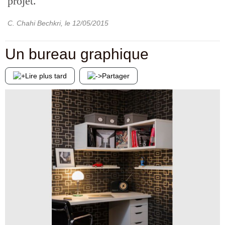
projet.
C. Chahi Bechkri
, le
12/05/2015
Un bureau graphique
Lire plus tard
Partager