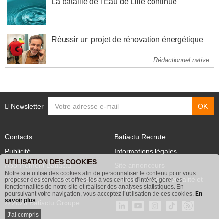
La bataille de l'Eau de Lille continue
Réussir un projet de rénovation énergétique
Rédactionnel native
Newsletter
Contacts
Batiactu Recrute
Publicité
Informations légales
UTILISATION DES COOKIES
Abonnement Batiactu
Site annonceurs
Notre site utilise des cookies afin de personnaliser le contenu pour vous
Voir les contenus+ de Batiactu
Politique de confidentialité et
proposer des services et offres liés à vos centres d'intérêt, gérer les
fonctionnalités de notre site et réaliser des analyses statistiques. En
cookies
poursuivant votre navigation, vous acceptez l’utilisation de ces cookies.
En
savoir plus
© 2026 Batiactu Groupe
J'ai compris