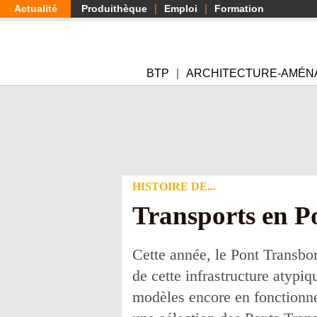
Aller
Actualité
Produithèque
Emploi
Formation
au
contenu
principal
BTP
ARCHITECTURE-AMÉN
HISTOIRE DE...
Transports en P
Cette année, le Pont Transbor
de cette infrastructure atypi
modèles encore en fonctionn