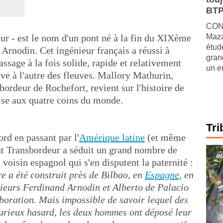
BTP
CONJ
eur - est le nom d'un pont né à la fin du XIXème
Maza
étude
d Arnodin. Cet ingénieur français a réussi à
gran
ssage à la fois solide, rapide et relativement
un e
ve à l'autre des fleuves. Mallory Mathurin,
ordeur de Rochefort, revient sur l'histoire de
rise aux quatre coins du monde.
Tri
rd en passant par l'
Amérique latine
(et même
ont Transbordeur a séduit un grand nombre de
 voisin espagnol qui s'en disputent la paternité :
e a été construit près de Bilbao, en
Espagne
, en
nieurs Ferdinand Arnodin et Alberto de Palacio
aboration. Mais impossible de savoir lequel des
curieux hasard, les deux hommes ont déposé leur