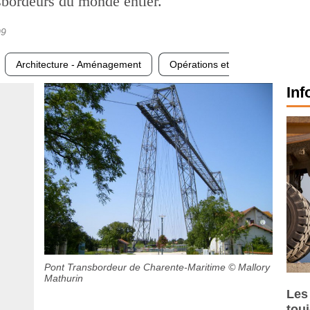
sbordeurs du monde entier.
09
Architecture - Aménagement
Opérations et
Inf
Pont Transbordeur de Charente-Maritime
© Mallory
Mathurin
Les
tou