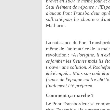
brevet en 1887 le même jour et 
Seul élément de réponse : l'Espa
d'aucun Pont Transbordeur après
sollicité pour les chantiers d'a
Mathurin.
La naissance du Pont Transbordeu
même de l'animatrice de la mais
révolution :
«A l'origine, il n'e
enjamber les fleuves mais ils éta
trouver une solution. A Rochefor
été évoqué… Mais son coût était 
francs de l'époque contre 586.5
finalement été préféré»
.
Comment ça marche ?
Le Pont Transbordeur se compos
rive. Ensemble, ils supportent u