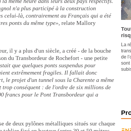
à la même heure dans leurs deux pays respectifs.
gnol n'a plus participé à la construction
 celui-là, contrairement au Français qui a été
utres ponts du même type»
, relate Mallory
Tou
ris
La r
r, il y a plus d'un siècle, a créé - de la bouche
tran
de l
on du Transbordeur de Rochefort - une petite
sont
xistait que quelques ponts suspendus pour
subis
ient extrêmement fragiles. Il fallait donc
t, le projet d'un tunnel sous la Charente a même
trop conséquent : de l'ordre de six millions de
00 francs pour le Pont Transbordeur qui a
Pr
e de deux pylônes métalliques situés sur chaque
n tablier fixé en hauteur (entre 30 et 50 mètres