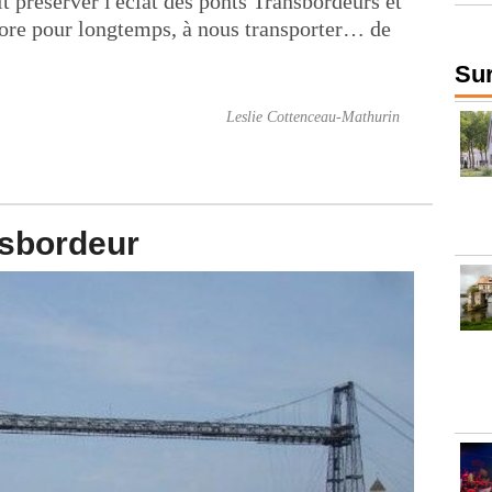
 préserver l'éclat des ponts Transbordeurs et
core pour longtemps, à nous transporter… de
Sur
Leslie Cottenceau-Mathurin
nsbordeur