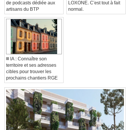
qui construisent », la série
jamais entendu parler de
Text Edge Style
de podcasts dédiée aux
LOXONE. C'est tout à fait
artisans du BTP
normal.
Font Family
Reset
Done
Close Modal Dialog
End of dialog window.
IA : Connaître son
territoire et ses adresses
cibles pour trouver les
prochains chantiers RGE