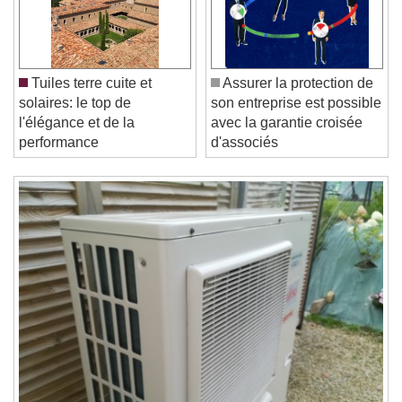
Play Video
Play
Skip Backward
Skip Forward
Unmute
Current Time
0:00
/
Tuiles terre cuite et
Assurer la protection de
Duration
-:-
solaires: le top de
son entreprise est possible
Loaded
:
0%
l'élégance et de la
avec la garantie croisée
Stream Type
LIVE
performance
d'associés
Seek to live, currently behind live
LIVE
Remaining Time
-
0:00
1x
Playback Rate
Chapters
Chapters
Descriptions
descriptions off
, selected
Subtitles
subtitles settings
, opens subtitles
settings dialog