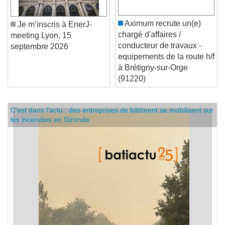
Aximum recrute un(e)
Je m’inscris à EnerJ-
chargé d'affaires /
meeting Lyon, 15
conducteur de travaux -
septembre 2026
equipements de la route h/f
à Brétigny-sur-Orge
(91220)
C'est dans l'actu : des entreprises de bâtiment se mobilisent sur
les incendies en Gironde