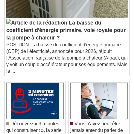
subtitles off
, selected
Audio Track
Picture-in-Picture
Fullscreen
La baisse du
This is a modal window.
coefficient d'énergie primaire, voie royale pour
Beginning of dialog window. Escape will cancel
la pompe à chaleur ?
and close the window.
POSITION. La baisse du coefficient d'énergie primaire
Text
(CEP) de l'électricité, annoncée pour 2026, réjouit
l'Association française de la pompe à chaleur (Afpac), qui
Color
Opacity
y voit un coup d'accélérateur pour ses équipements. Mais
Text Background
la ...
Color
Opacity
Caption Area Background
Color
Opacity
Font Size
Découvrez « 3 minutes
Vous n'avez peut-être