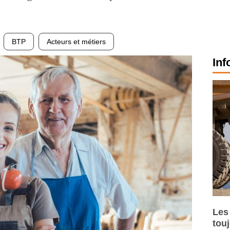
BTP
Acteurs et métiers
Inf
Les
tou