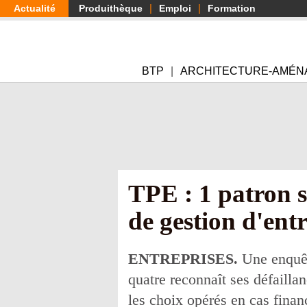
Aller
Actualité
Produithèque
Emploi
Formation
au
contenu
principal
BTP
ARCHITECTURE-AMÉN
TPE : 1 patron su
de gestion d'ent
ENTREPRISES.
Une enquête
quatre reconnaît ses défailla
les choix opérés en cas finan