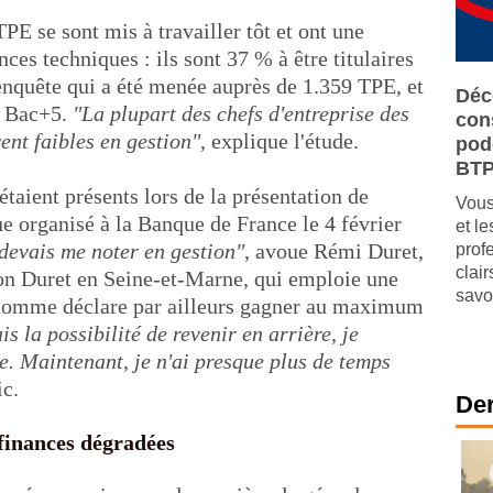
E se sont mis à travailler tôt et ont une
es techniques : ils sont 37 % à être titulaires
enquête qui a été menée auprès de 1.359 TPE, et
Déc
 Bac+5.
"La plupart des chefs d'entreprise des
cons
nt faibles en gestion"
, explique l'étude.
pod
BT
taient présents lors de la présentation de
Vous
que organisé à la Banque de France le 4 février
et l
 devais me noter en gestion"
, avoue Rémi Duret,
prof
clai
son Duret en Seine-et-Marne, qui emploie une
savo
e homme déclare par ailleurs gagner au maximum
is la possibilité de revenir en arrière, je
e. Maintenant, je n'ai presque plus de temps
ic.
Der
 finances dégradées