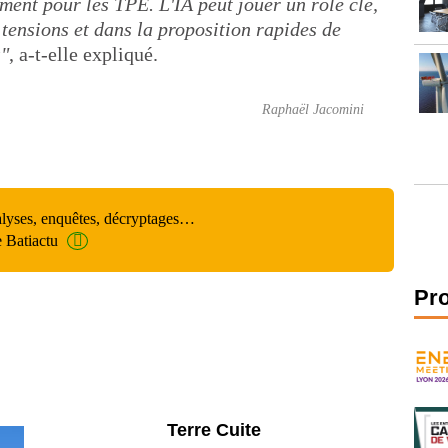
ment pour les TPE. L'IA peut jouer un rôle clé,
tensions et dans la proposition rapides de
s"
, a-t-elle expliqué.
Raphaël Jacomini
alyses, enquêtes, décryptages…
e Batiactu
Pr
Parking et garages