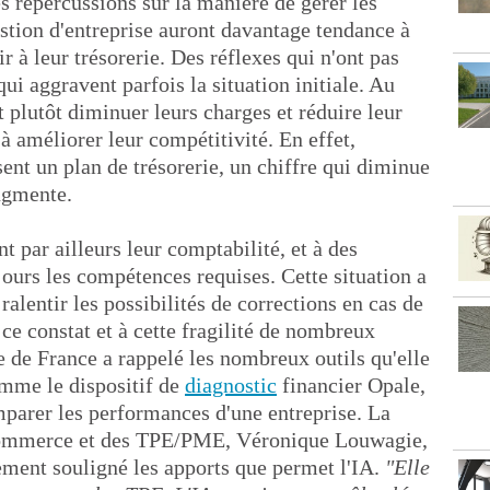
s répercussions sur la manière de gérer les
stion d'entreprise auront davantage tendance à
r à leur trésorerie. Des réflexes qui n'ont pas
ui aggravent parfois la situation initiale. Au
 plutôt diminuer leurs charges et réduire leur
 à améliorer leur compétitivité. En effet,
nt un plan de trésorerie, un chiffre qui diminue
ugmente.
 par ailleurs leur comptabilité, et à des
jours les compétences requises. Cette situation a
lentir les possibilités de corrections en cas de
ce constat et à cette fragilité de nombreux
 de France a rappelé les nombreux outils qu'elle
omme le dispositif de
diagnostic
financier Opale,
parer les performances d'une entreprise. La
commerce et des TPE/PME, Véronique Louwagie,
lement souligné les apports que permet l'IA.
"Elle