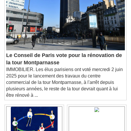
Chapters
Descriptions
descriptions off
, selected
Subtitles
subtitles settings
, opens subtitles
settings dialog
subtitles off
, selected
Audio Track
Le Conseil de Paris vote pour la rénovation de
la tour Montparnasse
Picture-in-Picture
Fullscreen
IMMOBILIER. Les élus parisiens ont voté mercredi 2 juin
This is a modal window.
2025 pour le lancement des travaux du centre
Beginning of dialog window. Escape will cancel
commercial de la tour Montparnasse, à l'arrêt depuis
and close the window.
plusieurs années, le reste de la tour devrait quant à lui
Text
être rénové à ...
Color
Opacity
Text Background