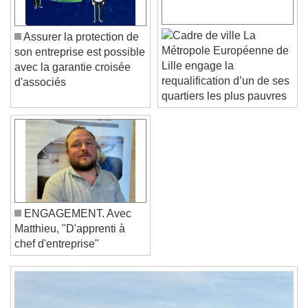
Color
Opacity
Caption Area Background
La
Assurer la protection de
Color
Opacity
Métropole Européenne de
son entreprise est possible
Font Size
Lille engage la
avec la garantie croisée
requalification d’un de ses
d'associés
quartiers les plus pauvres
Text Edge Style
Font Family
Reset
Done
ENGAGEMENT. Avec
Close Modal Dialog
Matthieu, "D'apprenti à
End of dialog window.
chef d'entreprise"