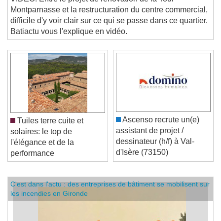
VIDÉO. Entre le projet de rénovation de la Tour
Montparnasse et la restructuration du centre commercial,
difficile d'y voir clair sur ce qui se passe dans ce quartier.
Batiactu vous l'explique en vidéo.
Ascenso recrute un(e)
Tuiles terre cuite et
assistant de projet /
solaires: le top de
dessinateur (h/f) à Val-
l'élégance et de la
d'Isère (73150)
performance
C'est dans l'actu : des entreprises de bâtiment se mobilisent sur
les incendies en Gironde