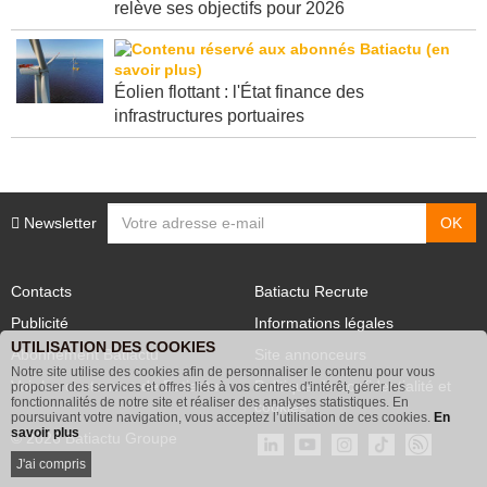
Porté par l'Amérique latine, le groupe Holcim
relève ses objectifs pour 2026
Éolien flottant : l'État finance des
infrastructures portuaires
Newsletter
Contacts
Batiactu Recrute
Publicité
Informations légales
UTILISATION DES COOKIES
Abonnement Batiactu
Site annonceurs
Notre site utilise des cookies afin de personnaliser le contenu pour vous
proposer des services et offres liés à vos centres d'intérêt, gérer les
Voir les contenus+ de Batiactu
Politique de confidentialité et
fonctionnalités de notre site et réaliser des analyses statistiques. En
poursuivant votre navigation, vous acceptez l’utilisation de ces cookies.
En
cookies
savoir plus
© 2026 Batiactu Groupe
J'ai compris