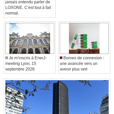
Vous n'avez peut-être
jamais entendu parler de
LOXONE. C'est tout à fait
normal.
Video Player is loading.
Play Video
Play
Skip Backward
Skip Forward
Unmute
Current Time
0:00
Je m’inscris à EnerJ-
Bornes de connexion :
/
meeting Lyon, 15
une avancée vers un
Duration
-:-
septembre 2026
avenir plus vert
Loaded
:
0%
Stream Type
LIVE
Seek to live, currently behind live
LIVE
Remaining Time
-
0:00
1x
Playback Rate
Chapters