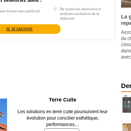
t bénéficiez aussi :
De toutes les interviews et
une lecture sans publicité
analyses exclusives de la
La 
rédaction
rep
JE M'ABONNE
Airzo
du ch
clim
dans
avec
Der
Parking et garages
Entre circulation, sécurisation des accès, durabilité
des revêtements et intégration…
Lire le dossier