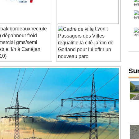
ak bordeaux recrute
Lyon :
) dépanneur froid
Passagers des Villes
ercial gms/semi
requalifie la cité-jardin de
striel f/h à Canéjan
Gerland pour lui offrir un
10)
nouveau parc
Sur
Video Player is loading.
Play Video