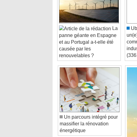
La
Ubb
un(e
panne géante en Espagne
comm
et au Portugal a-t-elle été
indu
causée par les
(336
renouvelables ?
Un parcours intégré pour
massifier la rénovation
énergétique
Video Player is loading.
Play Video