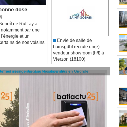
bonne dose
4
enoît de Ruffray a
té notamment par une
 l'énergie et un
Envie de salle de
ertains de nos voisins
bainsgdbf recrute un(e)
vendeur showroom (h/f) à
Vierzon (18100)
âtiment se mobilisent sur les incendies en Gironde
stèmes intelligents dans le bâtiment ?