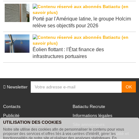
Porté par l'Amérique latine, le groupe Holcim
relève ses objectifs pour 2026
Éolien flottant : l'État finance des
infrastructures portuaires
Newsletter
Contacts
Batiactu Recrute
Publicité
Informations légales
UTILISATION DES COOKIES
Abonnement Batiactu
Site annonceurs
Notre site utilise des cookies afin de personnaliser le contenu pour vous
Voir les contenus+ de Batiactu
Politique de confidentialité et
proposer des services et offres liés à vos centres d'intérêt, gérer les
fonctionnalités de notre site et réaliser des analyses statistiques. En