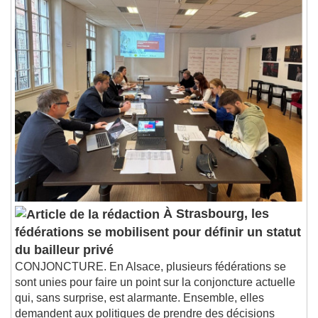
Seek to live, currently behind live
LIVE
Remaining Time
-
0:00
1x
Playback Rate
Chapters
Chapters
Descriptions
descriptions off
, selected
Subtitles
subtitles settings
, opens subtitles
settings dialog
subtitles off
, selected
À Strasbourg, les
Audio Track
fédérations se mobilisent pour définir un statut
Picture-in-Picture
Fullscreen
du bailleur privé
This is a modal window.
CONJONCTURE. En Alsace, plusieurs fédérations se
sont unies pour faire un point sur la conjoncture actuelle
Beginning of dialog window. Escape will cancel
qui, sans surprise, est alarmante. Ensemble, elles
and close the window.