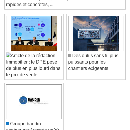
demandent aux politiques de prendre des décisions
Text
rapides et concrètes, ...
Color
Opacity
Text Background
Color
Opacity
Caption Area Background
Des outils sans fil plus
Color
Opacity
puissants pour les
Immobilier : le DPE pèse
Font Size
chantiers exigeants
de plus en plus lourd dans
le prix de vente
Text Edge Style
Font Family
Groupe baudin
Reset
Done