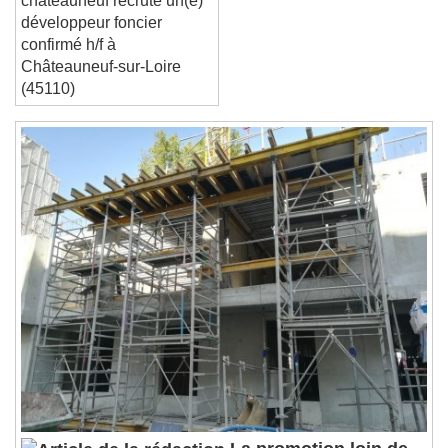
chateauneuf recrute un(e)
Close Modal Dialog
développeur foncier
End of dialog window.
confirmé h/f à
Châteauneuf-sur-Loire
(45110)