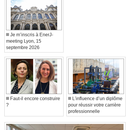
Je m’inscris à EnerJ-
meeting Lyon, 15
septembre 2026
Video Player is loading.
Play Video
Play
Skip Backward
Skip Forward
Unmute
Faut-il encore construire
L'influence d’un diplôme
Current Time
0:00
?
pour réussir votre carrière
/
professionnelle
Duration
-:-
Loaded
:
0%
Stream Type
LIVE