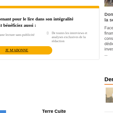
Don
ant pour le lire dans son intégralité
la s
t bénéficiez aussi :
Face
De toutes les interviews et
fina
une lecture sans publicité
analyses exclusives de la
cons
rédaction
dédi
inve
JE M'ABONNE
...
Der
Parking et garages