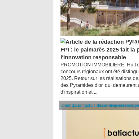
Pyram
FPI : le palmarès 2025 fait la 
l'innovation responsable
PROMOTION IMMOBILIÈRE. Huit op
concours régionaux ont été disting
2025. Retour sur les réalisations d
des Pyramides d'or, qui demeurent
d'inspiration et ...
C'est dans l'actu : des entreprises de b
C'est dans l'actu : à quoi servent les sy