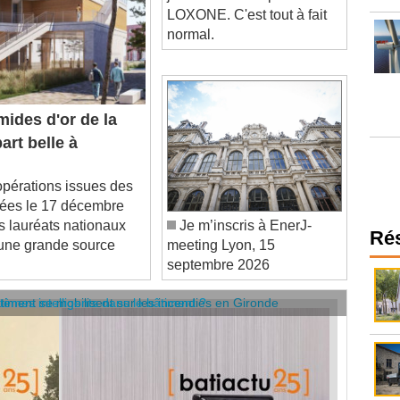
normal.
ides d'or de la
part belle à
érations issues des
uées le 17 décembre
es lauréats nationaux
Je m’inscris à EnerJ-
 une grande source
meeting Lyon, 15
Ré
septembre 2026
âtiment se mobilisent sur les incendies en Gironde
stèmes intelligents dans le bâtiment ?