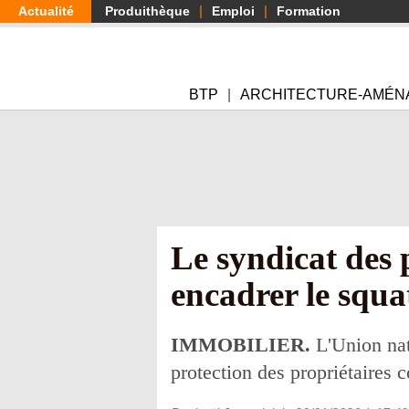
Aller
Actualité
Produithèque
Emploi
Formation
au
contenu
principal
BTP
ARCHITECTURE-AMÉN
Le syndicat des 
encadrer le squa
IMMOBILIER.
L'Union nati
protection des propriétaires c