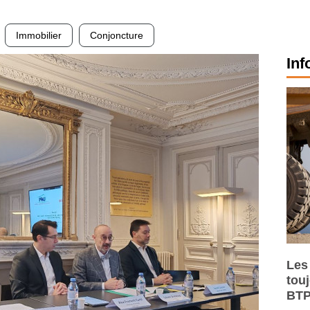
Immobilier
Conjoncture
Inf
Les
tou
BTP