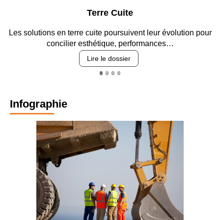
rre Cuite
Parking 
te poursuivent leur évolution pour
Entre circulation, sécurisat
étique, performances…
revêtements e
 le dossier
Lire le
Infographie