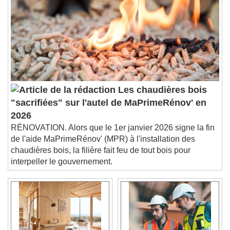
Descriptions
descriptions off
, selected
Subtitles
subtitles settings
, opens subtitles
settings dialog
subtitles off
, selected
Audio Track
Les chaudières bois
Picture-in-Picture
Fullscreen
"sacrifiées" sur l'autel de MaPrimeRénov' en
This is a modal window.
2026
Beginning of dialog window. Escape will cancel
RÉNOVATION. Alors que le 1er janvier 2026 signe la fin
and close the window.
de l'aide MaPrimeRénov' (MPR) à l'installation des
Text
chaudières bois, la filière fait feu de tout bois pour
interpeller le gouvernement.
Color
Opacity
Text Background
Color
Opacity
Caption Area Background