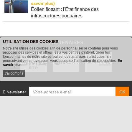
Éolien flottant : l'État finance des
infrastructures portuaires
UTILISATION DES COOKIES
PARTENAIRES
Notre site utilise des cookies afin de personnaliser le contenu pour vous
proposer des services et offres liés à vos centres d'intérêt, gérer les
fonctionnalités de notre site et réaliser des analyses statistiques. En
poursuivant votre navigation, vous acceptez l’utilisation de ces cookies.
En
savoir plus
J'ai compris
Newsletter
Contacts
Batiactu Recrute
Publicité
Informations légales
Abonnement Batiactu
Site annonceurs