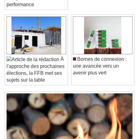
l'élégance et de la
performance
Video Player is loading.
Play Video
Play
Skip Backward
Skip Forward
Unmute
Current Time
0:00
À
Bornes de connexion :
/
une avancée vers un
l'approche des prochaines
Duration
-:-
avenir plus vert
élections, la FFB met ses
Loaded
:
0%
Stream Type
LIVE
sujets sur la table
Seek to live, currently behind live
LIVE
Remaining Time
-
0:00
1x
Playback Rate
Chapters
Chapters