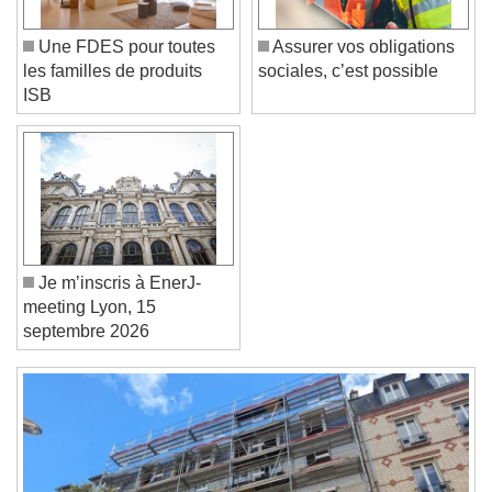
Color
Opacity
Une FDES pour toutes
Assurer vos obligations
Font Size
les familles de produits
sociales, c’est possible
ISB
Text Edge Style
Font Family
Je m’inscris à EnerJ-
Reset
Done
meeting Lyon, 15
Close Modal Dialog
septembre 2026
End of dialog window.