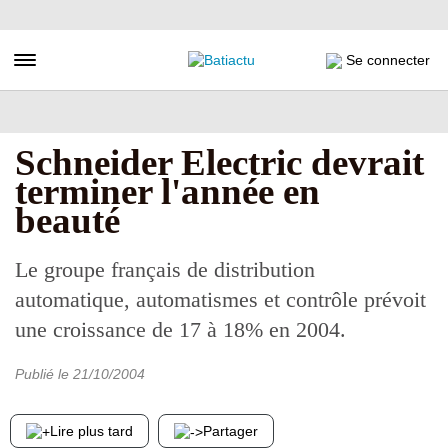
Aller
au
contenu
Toggle navigation
Se connecter
principal
Schneider Electric devrait
terminer l'année en
beauté
Le groupe français de distribution
automatique, automatismes et contrôle prévoit
une croissance de 17 à 18% en 2004.
Publié le
21/10/2004
Lire plus tard
Partager