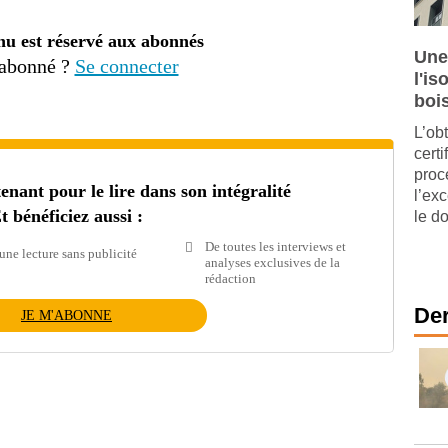
nu est réservé aux abonnés
Une
 abonné ?
Se connecter
l'is
boi
L’ob
cert
proc
ant pour le lire dans son intégralité
l’ex
t bénéficiez aussi :
le d
De toutes les interviews et
une lecture sans publicité
analyses exclusives de la
rédaction
Der
JE M'ABONNE