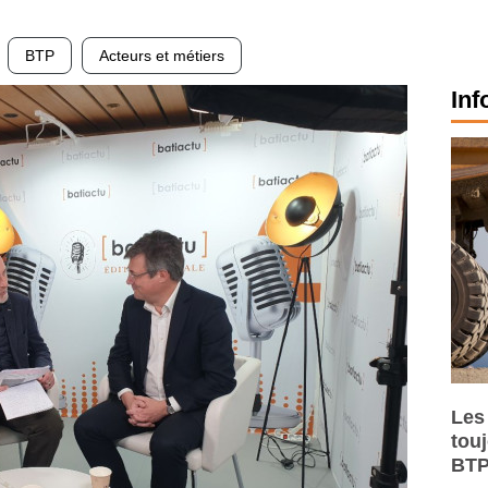
BTP
Acteurs et métiers
Inf
Les
tou
BTP