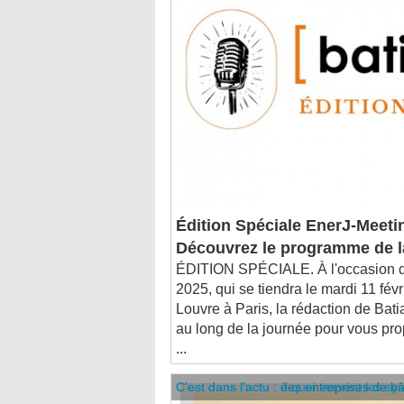
Édition Spéciale EnerJ-Meeti
Découvrez le programme de l
ÉDITION SPÉCIALE. À l'occasion d
2025, qui se tiendra le mardi 11 fév
Louvre à Paris, la rédaction de Bati
au long de la journée pour vous pro
...
C'est dans l'actu : des entreprises de b
C'est dans l'actu : à quoi servent les sy