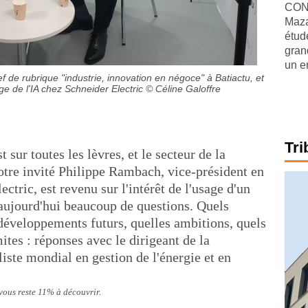
CONJ
Maza
étude
gran
un e
f de rubrique "industrie, innovation en négoce" à Batiactu, et
e de l'IA chez Schneider Electric
© Céline Galoffre
Tri
t sur toutes les lèvres, et le secteur de la
otre invité Philippe Rambach, vice-président en
ctric, est revenu sur l'intérêt de l'usage d'un
 aujourd'hui beaucoup de questions. Quels
 développements futurs, quelles ambitions, quels
ites : réponses avec le dirigeant de la
liste mondial en gestion de l'énergie et en
 vous reste 11% à découvrir.