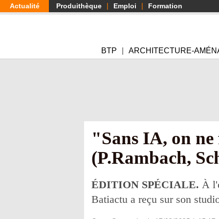
Aller
Actualité
Produithèque
Emploi
Formation
au
contenu
principal
BTP
ARCHITECTURE-AMÉN
"Sans IA, on ne 
(P.Rambach, Sch
ÉDITION SPÉCIALE.
À l
Batiactu a reçu sur son studi