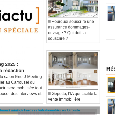
Pourquoi souscrire une
assurance dommages-
ouvrage ? Qui doit la
souscrire ?
ng 2025 :
a rédaction
Ré
u salon EnerJ-Meeting
rier au Carrousel du
actu sera mobilisée tout
poser des interviews et
Gepetto, l’IA qui facilite la
vente immobilière
âtiment se mobilisent sur les incendies en Gironde
stèmes intelligents dans le bâtiment ?