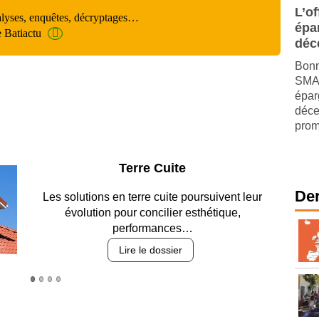
L’of
alyses, enquêtes, décryptages…
épa
e Batiactu
déc
Bonn
SMAB
épar
déce
prom
Parking et garages
Der
Entre circulation, sécurisation des accès, durabilité
des revêtements et intégration…
Lire le dossier