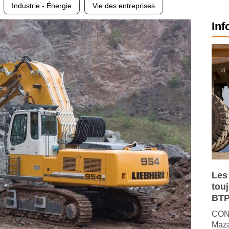
Industrie - Énergie
Vie des entreprises
Inf
Les
tou
BTP
CONJ
Maza