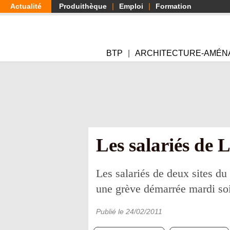
Aller
Actualité
Produithèque
Emploi
Formation
au
contenu
principal
BTP
ARCHITECTURE-AMÉN
Les salariés de L
Les salariés de deux sites du 
une grève démarrée mardi soir.
Publié le
24/02/2011