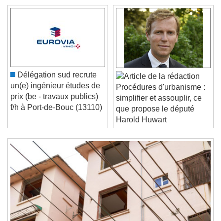
Video Player is loading.
Play Video
Play
Skip Backward
Skip Forward
Unmute
Délégation sud recrute
Current Time
0:00
un(e) ingénieur études de
Procédures d'urbanisme :
/
prix (be - travaux publics)
simplifier et assouplir, ce
Duration
-:-
f/h à Port-de-Bouc (13110)
que propose le député
Loaded
:
0%
Stream Type
LIVE
Harold Huwart
Seek to live, currently behind live
LIVE
Remaining Time
-
0:00
1x
Playback Rate
Chapters
Chapters