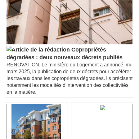
Descriptions
descriptions off
, selected
Subtitles
subtitles settings
, opens subtitles
settings dialog
subtitles off
, selected
Audio Track
Copropriétés
Picture-in-Picture
Fullscreen
dégradées : deux nouveaux décrets publiés
This is a modal window.
RÉNOVATION. Le ministère du Logement a annoncé, mi-
Beginning of dialog window. Escape will cancel
mars 2025, la publication de deux décrets pour accélérer
and close the window.
les travaux dans les copropriétés dégradées. Ils précisent
Text
notamment les modalités d'intervention des collectivités
en la matière.
Color
Opacity
Text Background
Color
Opacity
Caption Area Background