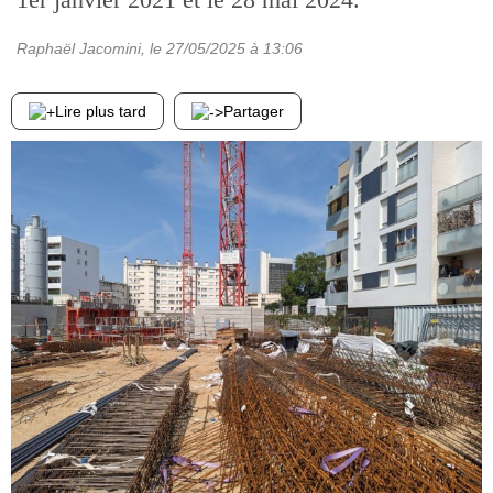
Raphaël Jacomini
, le
27/05/2025
à 13:06
Lire plus tard
Partager