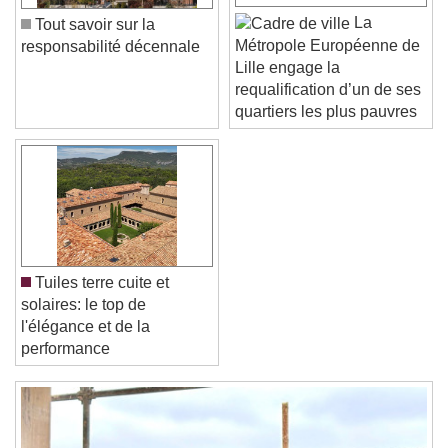
Color
Opacity
La
Tout savoir sur la
Font Size
Métropole Européenne de
responsabilité décennale
Lille engage la
requalification d’un de ses
Text Edge Style
quartiers les plus pauvres
Font Family
Reset
Done
Close Modal Dialog
Tuiles terre cuite et
End of dialog window.
solaires: le top de
l'élégance et de la
performance