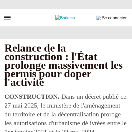
Aller
au
contenu
Toggle navigation
Se connecter
principal
Relance de la
construction : l'État
prolonge massivement les
permis pour doper
l'activité
CONSTRUCTION.
Dans un décret publié ce
27 mai 2025, le ministère de l'aménagement
du territoire et de la décentralisation proroge
les autorisations d'urbanisme délivrées entre le
1er janvier 2021 et le 28 mai 2024.