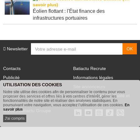
Éolien flottant : l'État finance des
infrastructures portuaires
Newsletter
Contacts
Batiactu Recrute
Publicité
Informations légales
UTILISATION DES COOKIES
Abonnement Batiactu
Site annonceurs
Notre site utilise des cookies afin de personnaliser le contenu pour vous
proposer des services et offres liés à vos centres d'intérêt, gérer les
Voir les contenus+ de Batiactu
Politique de confidentialité et
fonctionnalités de notre site et réaliser des analyses statistiques. En
poursuivant votre navigation, vous acceptez l’utilisation de ces cookies.
En
cookies
savoir plus
© 2026 Batiactu Groupe
J'ai compris