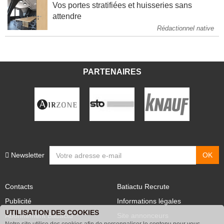
Vos portes stratifiées et huisseries sans
attendre
Rédactionnel native
PARTENAIRES
Newsletter
Contacts
Batiactu Recrute
Publicité
Informations légales
UTILISATION DES COOKIES
Abonnement Batiactu
Site annonceurs