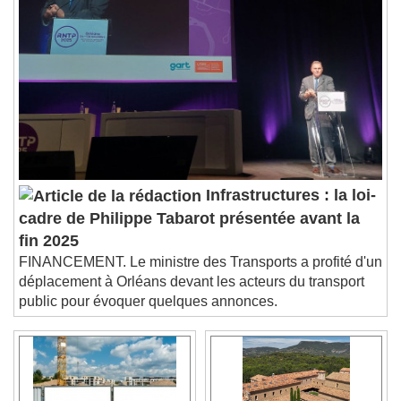
Chapters
Chapters
Descriptions
descriptions off
, selected
Subtitles
subtitles settings
, opens subtitles
settings dialog
subtitles off
, selected
Audio Track
Infrastructures : la loi-
Picture-in-Picture
Fullscreen
cadre de Philippe Tabarot présentée avant la
This is a modal window.
fin 2025
Beginning of dialog window. Escape will cancel
FINANCEMENT. Le ministre des Transports a profité d'un
and close the window.
déplacement à Orléans devant les acteurs du transport
Text
public pour évoquer quelques annonces.
Color
Opacity
Text Background