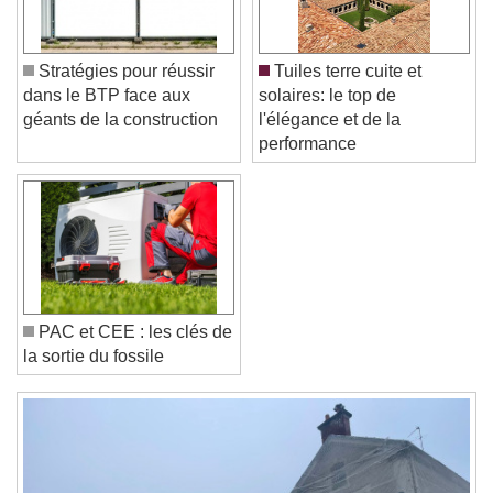
Color
Opacity
Caption Area Background
Stratégies pour réussir
Tuiles terre cuite et
Color
Opacity
dans le BTP face aux
solaires: le top de
Font Size
géants de la construction
l'élégance et de la
performance
Text Edge Style
Font Family
PAC et CEE : les clés de
Reset
Done
la sortie du fossile
Close Modal Dialog
End of dialog window.