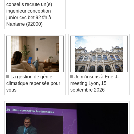
Anthropy thermo
conseils recrute un(e)
ingénieur conception
junior cvc bet 92 f/h à
Nanterre (92000)
Video Player is loading.
Play Video
Play
Skip Backward
Skip Forward
Unmute
Current Time
0:00
/
La gestion de génie
Je m’inscris à EnerJ-
Duration
-:-
climatique repensée pour
meeting Lyon, 15
Loaded
:
0%
Stream Type
LIVE
vous
septembre 2026
Seek to live, currently behind live
LIVE
Remaining Time
-
0:00
1x
Playback Rate