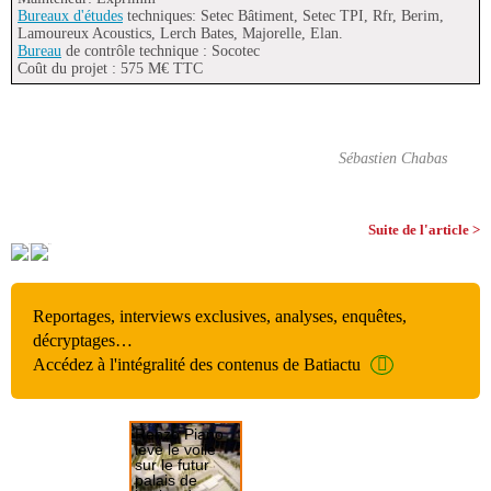
Bureaux d'études
techniques: Setec Bâtiment, Setec TPI, Rfr, Berim,
Lamoureux Acoustics, Lerch Bates, Majorelle, Elan.
Bureau
de contrôle technique : Socotec
Coût du projet : 575 M€ TTC
Sébastien Chabas
Suite de l'article >
Reportages, interviews exclusives, analyses, enquêtes,
décryptages…
Accédez à l'intégralité des contenus de Batiactu
Renzo Piano
lève le voile
sur le futur
palais de