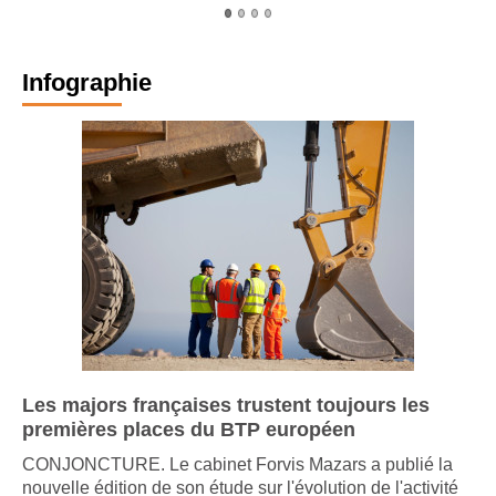
Salle des pas
perdus
Infographie
Zoom - pas
perdus
Circulation
Petite salle
d'audience
Vue depuis le
parc
Les majors françaises trustent toujours les
premières places du BTP européen
CONJONCTURE. Le cabinet Forvis Mazars a publié la
Entrée du
palais de
nouvelle édition de son étude sur l'évolution de l'activité